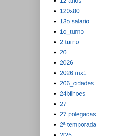
12 anos
120x80
13o salario
1o_turno
2 turno
20
2026
2026 mx1
206_cidades
24bilhoes
27
27 polegadas
2ª temporada
2t26