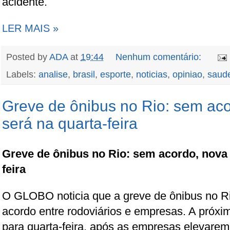
acidente.
LER MAIS »
Posted by
ADA
at
19:44
Nenhum comentário:
Labels:
analise
,
brasil
,
esporte
,
noticias
,
opiniao
,
saud
Greve de ônibus no Rio: sem aco
será na quarta-feira
Greve de ônibus no Rio: sem acordo, nova 
feira
O GLOBO noticia que a greve de ônibus no R
acordo entre rodoviários e empresas. A próxi
para quarta-feira, após as empresas elevare