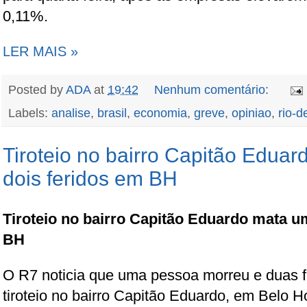
0,11%.
LER MAIS »
Posted by
ADA
at
19:42
Nenhum comentário:
Labels:
analise
,
brasil
,
economia
,
greve
,
opiniao
,
rio-d
Tiroteio no bairro Capitão Edua
dois feridos em BH
Tiroteio no bairro Capitão Eduardo mata u
BH
O R7 noticia que uma pessoa morreu e duas f
tiroteio no bairro Capitão Eduardo, em Belo H