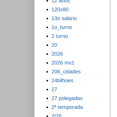
12 anos
120x80
13o salario
1o_turno
2 turno
20
2026
2026 mx1
206_cidades
24bilhoes
27
27 polegadas
2ª temporada
2t26