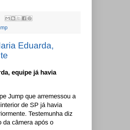
ump
aria Eduarda,
nte
a, equipe já havia
pe Jump que arremessou a
nterior de SP já havia
riormente. Testemunha diz
o da câmera após o