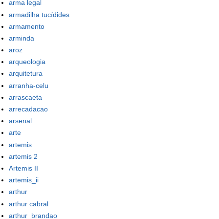
arma legal
armadilha tucídides
armamento
arminda
aroz
arqueologia
arquitetura
arranha-celu
arrascaeta
arrecadacao
arsenal
arte
artemis
artemis 2
Artemis II
artemis_ii
arthur
arthur cabral
arthur_brandao