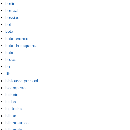
berlim
berreal
bessias
bet
beta
beta android
beta da esquerda
bets
bezos
bh
BH
biblioteca pessoal
bicampeao
bicheiro
bielsa
big techs
bilhao
bilhete-unico
bilheteria