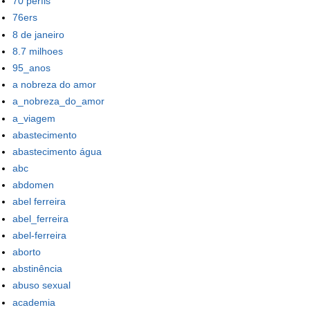
70 perfis
76ers
8 de janeiro
8.7 milhoes
95_anos
a nobreza do amor
a_nobreza_do_amor
a_viagem
abastecimento
abastecimento água
abc
abdomen
abel ferreira
abel_ferreira
abel-ferreira
aborto
abstinência
abuso sexual
academia