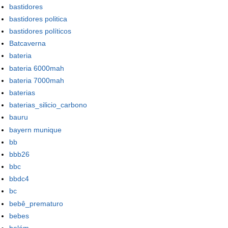
bastidores
bastidores politica
bastidores políticos
Batcaverna
bateria
bateria 6000mah
bateria 7000mah
baterias
baterias_silicio_carbono
bauru
bayern munique
bb
bbb26
bbc
bbdc4
bc
bebê_prematuro
bebes