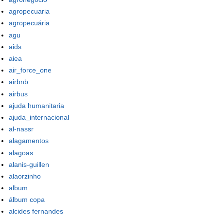
agropecuaria
agropecuária
agu
aids
aiea
air_force_one
airbnb
airbus
ajuda humanitaria
ajuda_internacional
al-nassr
alagamentos
alagoas
alanis-guillen
alaorzinho
album
álbum copa
alcides fernandes