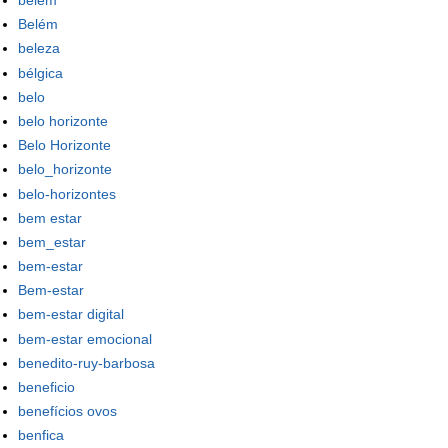
belém
Belém
beleza
bélgica
belo
belo horizonte
Belo Horizonte
belo_horizonte
belo-horizontes
bem estar
bem_estar
bem-estar
Bem-estar
bem-estar digital
bem-estar emocional
benedito-ruy-barbosa
beneficio
benefícios ovos
benfica