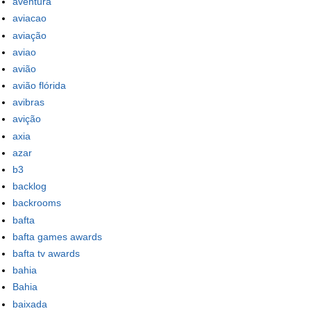
aventura
aviacao
aviação
aviao
avião
avião flórida
avibras
avição
axia
azar
b3
backlog
backrooms
bafta
bafta games awards
bafta tv awards
bahia
Bahia
baixada