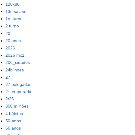
120x80
13o salario
1o_turno
2 turno
20
20 anos
2026
2026 mx1
206_cidades
24bilhoes
27
27 polegadas
2ª temporada
2t26
300 milhões
4 hábitos
50-anos
66 anos