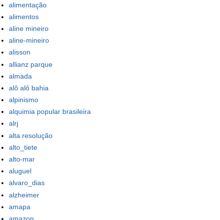
alimentação
alimentos
aline mineiro
aline-mineiro
alisson
allianz parque
almada
alô alô bahia
alpinismo
alquimia popular brasileira
alrj
alta resolução
alto_tiete
alto-mar
aluguel
alvaro_dias
alzheimer
amapa
amazon