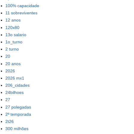
100% capacidade
11 sobreviventes
12 anos
120x80
13o salario
1o_turno
2 turno
20
20 anos
2026
2026 mx1
206_cidades
24bilhoes
27
27 polegadas
2ª temporada
2t26
300 milhões