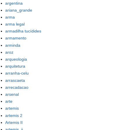
argentina
ariana_grande
arma
arma legal
armadilha tucídides
armamento
arminda
aroz
arqueologia
arquitetura
arranha-celu
arrascaeta
arrecadacao
arsenal
arte
artemis
artemis 2
Artemis II
artemis_ii