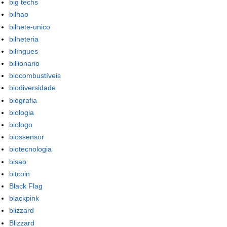
big techs
bilhao
bilhete-unico
bilheteria
bilíngues
billionario
biocombustíveis
biodiversidade
biografia
biologia
biologo
biossensor
biotecnologia
bisao
bitcoin
Black Flag
blackpink
blizzard
Blizzard