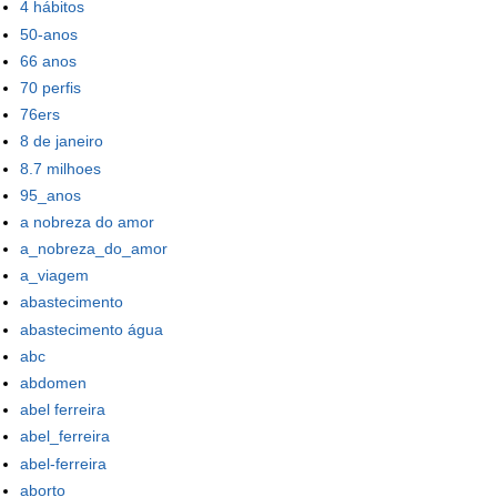
4 hábitos
50-anos
66 anos
70 perfis
76ers
8 de janeiro
8.7 milhoes
95_anos
a nobreza do amor
a_nobreza_do_amor
a_viagem
abastecimento
abastecimento água
abc
abdomen
abel ferreira
abel_ferreira
abel-ferreira
aborto