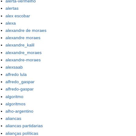
alerta-vermelho
alertas
alex escobar
alexa
alexandre de moraes
alexandre moraes
alexandre_kalil
alexandre_moraes
alexandre-moraes
alexsaab
alfredo lula
alfredo_gaspar
alfredo-gaspar
algoritmo
algoritmos
alho-argentino
aliancas
aliancas partidarias
alianças políticas