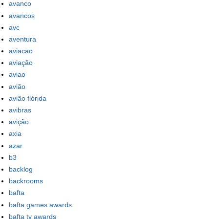
avanco
avancos
avc
aventura
aviacao
aviação
aviao
avião
avião flórida
avibras
avição
axia
azar
b3
backlog
backrooms
bafta
bafta games awards
bafta tv awards