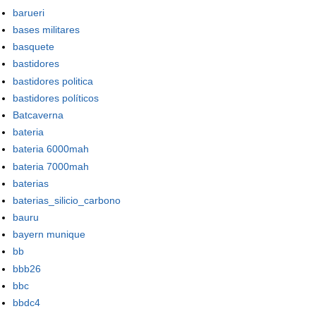
barueri
bases militares
basquete
bastidores
bastidores politica
bastidores políticos
Batcaverna
bateria
bateria 6000mah
bateria 7000mah
baterias
baterias_silicio_carbono
bauru
bayern munique
bb
bbb26
bbc
bbdc4