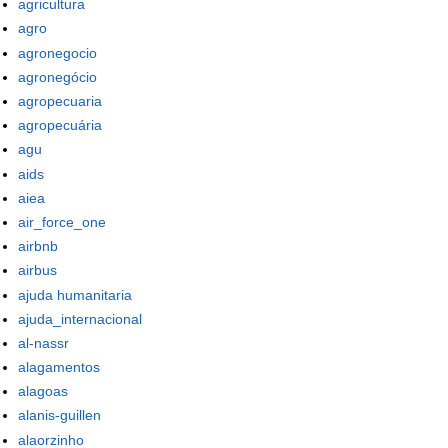
agricultura
agro
agronegocio
agronegócio
agropecuaria
agropecuária
agu
aids
aiea
air_force_one
airbnb
airbus
ajuda humanitaria
ajuda_internacional
al-nassr
alagamentos
alagoas
alanis-guillen
alaorzinho