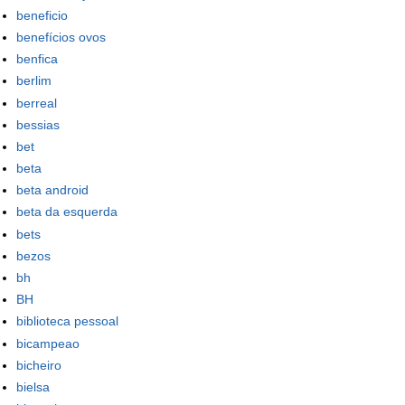
beneficio
benefícios ovos
benfica
berlim
berreal
bessias
bet
beta
beta android
beta da esquerda
bets
bezos
bh
BH
biblioteca pessoal
bicampeao
bicheiro
bielsa