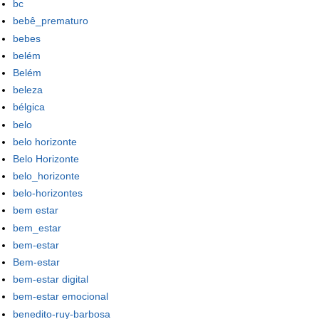
bc
bebê_prematuro
bebes
belém
Belém
beleza
bélgica
belo
belo horizonte
Belo Horizonte
belo_horizonte
belo-horizontes
bem estar
bem_estar
bem-estar
Bem-estar
bem-estar digital
bem-estar emocional
benedito-ruy-barbosa