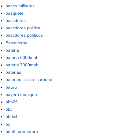
bases militares
basquete
bastidores
bastidores politica
bastidores políticos
Batcaverna
bateria
bateria 6000mah
bateria 7000mah
baterias
baterias_silicio_carbono
bauru
bayern munique
bbb26
bbc
bbdc4
bc
bebê_prematuro