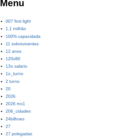
Menu
007 first light
1,1 milhão
100% capacidade
11 sobreviventes
12 anos
120x80
13o salario
1o_turno
2 turno
20
2026
2026 mx1
206_cidades
24bilhoes
27
27 polegadas