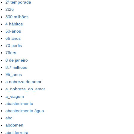
2ª temporada
2t26
300 milhões
4 hábitos
50-anos
66 anos
70 perfis
76ers
8 de janeiro
8.7 milhoes
95_anos
a nobreza do amor
a_nobreza_do_amor
a_viagem
abastecimento
abastecimento água
abc
abdomen
abel ferreira