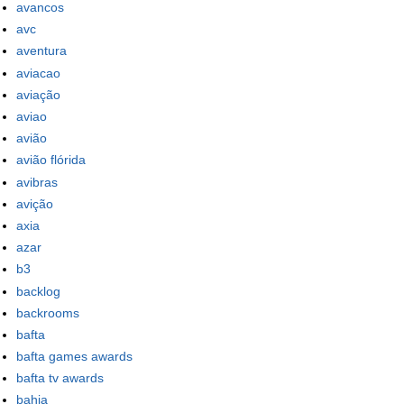
avancos
avc
aventura
aviacao
aviação
aviao
avião
avião flórida
avibras
avição
axia
azar
b3
backlog
backrooms
bafta
bafta games awards
bafta tv awards
bahia