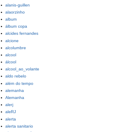
alanis-guillen
alaorzinho
album
álbum copa
alcides fernandes
alcione
alcolumbre
alcool
álcool
alcool_ao_volante
aldo rebelo
além do tempo
alemanha
Alemanha
alerj
aleRJ
alerta
alerta sanitario