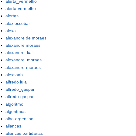
alerta_vermelho
alerta-vermelho
alertas
alex escobar
alexa
alexandre de moraes
alexandre moraes
alexandre_kalil
alexandre_moraes
alexandre-moraes
alexsaab
alfredo lula
alfredo_gaspar
alfredo-gaspar
algoritmo
algoritmos
alho-argentino
aliancas
aliancas partidarias