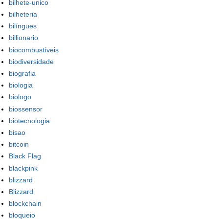
bilhete-unico
bilheteria
bilíngues
billionario
biocombustíveis
biodiversidade
biografia
biologia
biologo
biossensor
biotecnologia
bisao
bitcoin
Black Flag
blackpink
blizzard
Blizzard
blockchain
bloqueio