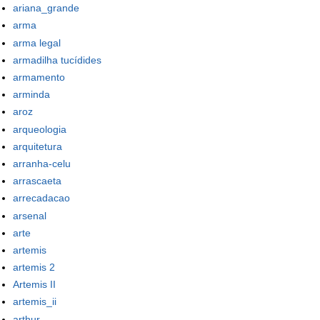
ariana_grande
arma
arma legal
armadilha tucídides
armamento
arminda
aroz
arqueologia
arquitetura
arranha-celu
arrascaeta
arrecadacao
arsenal
arte
artemis
artemis 2
Artemis II
artemis_ii
arthur