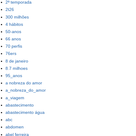
2ª temporada
2t26
300 milhões
4 hábitos
50-anos
66 anos
70 perfis
76ers
8 de janeiro
8.7 milhoes
95_anos
a nobreza do amor
a_nobreza_do_amor
a_viagem
abastecimento
abastecimento água
abc
abdomen
abel ferreira