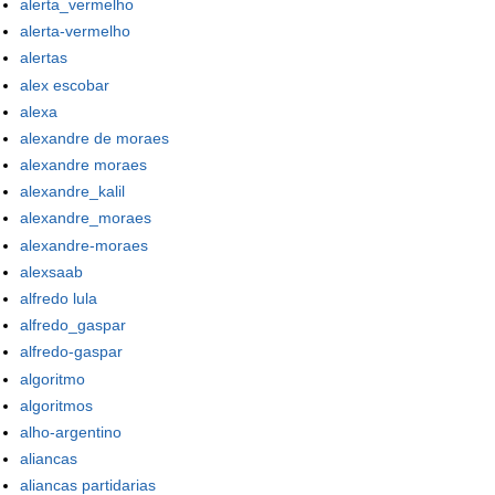
alerta_vermelho
alerta-vermelho
alertas
alex escobar
alexa
alexandre de moraes
alexandre moraes
alexandre_kalil
alexandre_moraes
alexandre-moraes
alexsaab
alfredo lula
alfredo_gaspar
alfredo-gaspar
algoritmo
algoritmos
alho-argentino
aliancas
aliancas partidarias