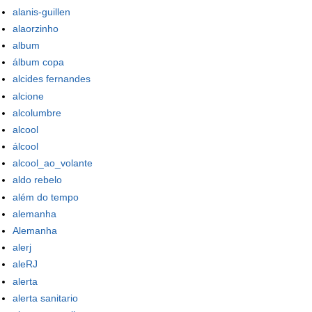
alanis-guillen
alaorzinho
album
álbum copa
alcides fernandes
alcione
alcolumbre
alcool
álcool
alcool_ao_volante
aldo rebelo
além do tempo
alemanha
Alemanha
alerj
aleRJ
alerta
alerta sanitario