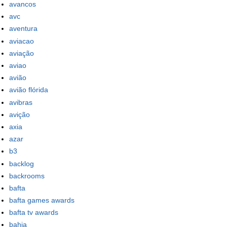
avancos
avc
aventura
aviacao
aviação
aviao
avião
avião flórida
avibras
avição
axia
azar
b3
backlog
backrooms
bafta
bafta games awards
bafta tv awards
bahia