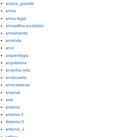
ariana_grande
arma
arma legal
armadilha tucídides
armamento
arminda
aroz
arqueologia
arquitetura
arranha-celu
arrascaeta
arrecadacao
arsenal
arte
artemis
artemis 2
Artemis II
artemis_ii
arthur