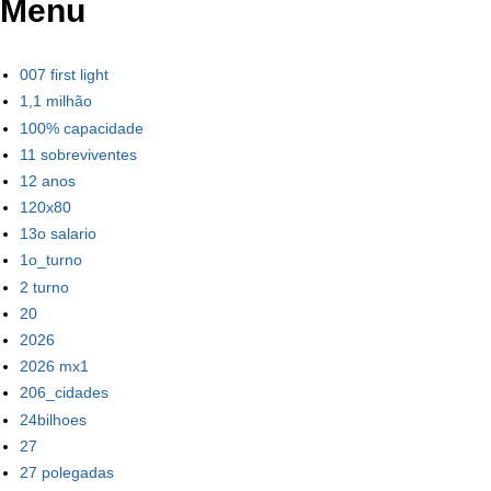
Menu
007 first light
1,1 milhão
100% capacidade
11 sobreviventes
12 anos
120x80
13o salario
1o_turno
2 turno
20
2026
2026 mx1
206_cidades
24bilhoes
27
27 polegadas