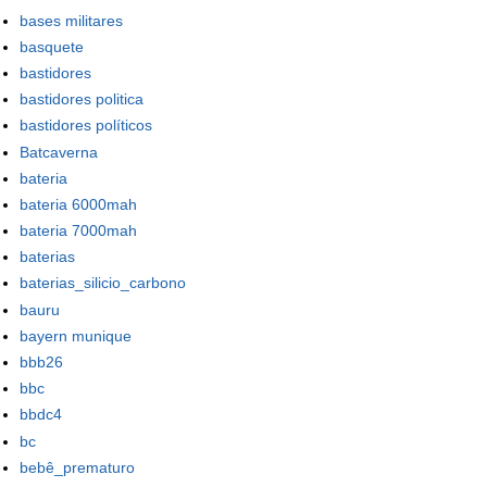
bases militares
basquete
bastidores
bastidores politica
bastidores políticos
Batcaverna
bateria
bateria 6000mah
bateria 7000mah
baterias
baterias_silicio_carbono
bauru
bayern munique
bbb26
bbc
bbdc4
bc
bebê_prematuro