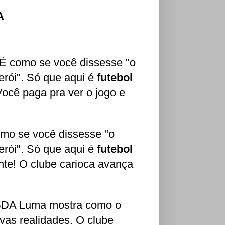
A
 como se você dissesse "o
erói". Só que aqui é
futebol
Você paga pra ver o jogo e
como se você dissesse "o
erói". Só que aqui é
futebol
ante! O clube carioca avança
GDA Luma mostra como o
ovas realidades. O clube