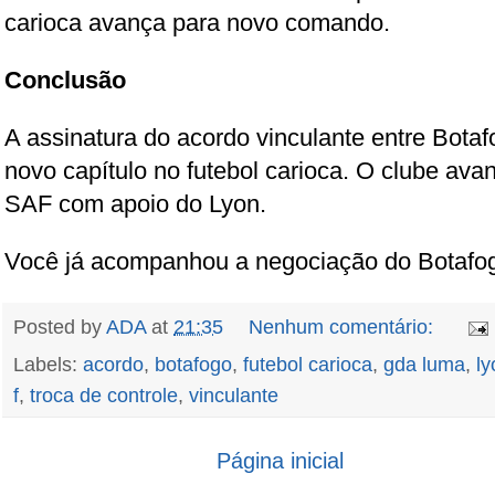
carioca avança para novo comando.
Conclusão
A assinatura do acordo vinculante entre Bo
novo capítulo no futebol carioca. O clube ava
SAF com apoio do Lyon.
Você já acompanhou a negociação do Botafo
Posted by
ADA
at
21:35
Nenhum comentário:
Labels:
acordo
,
botafogo
,
futebol carioca
,
gda luma
,
ly
f
,
troca de controle
,
vinculante
Página inicial