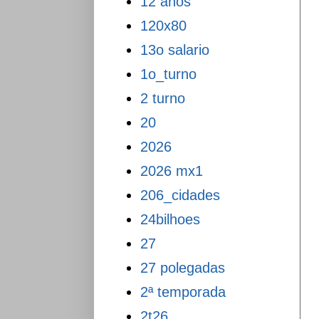
12 anos
120x80
13o salario
1o_turno
2 turno
20
2026
2026 mx1
206_cidades
24bilhoes
27
27 polegadas
2ª temporada
2t26