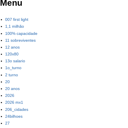
Menu
007 first light
1,1 milhão
100% capacidade
11 sobreviventes
12 anos
120x80
13o salario
1o_turno
2 turno
20
20 anos
2026
2026 mx1
206_cidades
24bilhoes
27