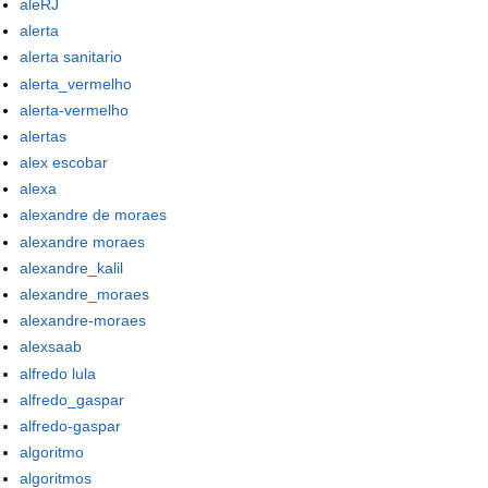
aleRJ
alerta
alerta sanitario
alerta_vermelho
alerta-vermelho
alertas
alex escobar
alexa
alexandre de moraes
alexandre moraes
alexandre_kalil
alexandre_moraes
alexandre-moraes
alexsaab
alfredo lula
alfredo_gaspar
alfredo-gaspar
algoritmo
algoritmos