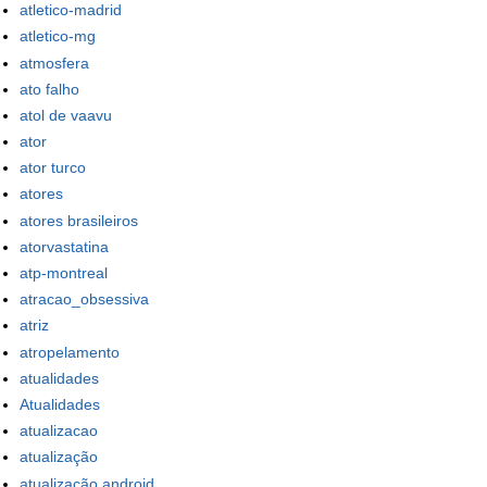
atletico-madrid
atletico-mg
atmosfera
ato falho
atol de vaavu
ator
ator turco
atores
atores brasileiros
atorvastatina
atp-montreal
atracao_obsessiva
atriz
atropelamento
atualidades
Atualidades
atualizacao
atualização
atualização android