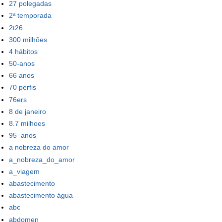
27 polegadas
2ª temporada
2t26
300 milhões
4 hábitos
50-anos
66 anos
70 perfis
76ers
8 de janeiro
8.7 milhoes
95_anos
a nobreza do amor
a_nobreza_do_amor
a_viagem
abastecimento
abastecimento água
abc
abdomen