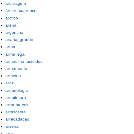
arbitragem
árbitro cearense
arctico
arena
argentina
ariana_grande
arma
arma legal
armadilha tucídides
armamento
arminda
aroz
arqueologia
arquitetura
arranha-celu
arrascaeta
arrecadacao
arsenal
arte