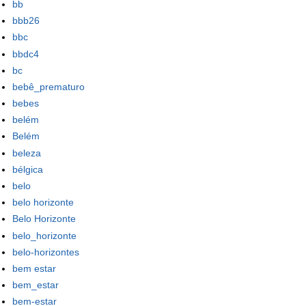
bb
bbb26
bbc
bbdc4
bc
bebê_prematuro
bebes
belém
Belém
beleza
bélgica
belo
belo horizonte
Belo Horizonte
belo_horizonte
belo-horizontes
bem estar
bem_estar
bem-estar