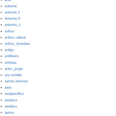
artemis
artemis 2
Artemis II
artemis_ii
arthur
arthur cabral
arthur_brandao
artigo
artilheiro
artistas
artur_jorge
ary mirelle
ashas sharma
asia
asiapacifico
asiatica
asiático
asma