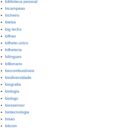
biblioteca pessoal
bicampeao
bicheiro
bielsa
big techs
bilhao
bilhete-unico
bilheteria
bilíngues
billionario
biocombustíveis
biodiversidade
biografia
biologia
biologo
biossensor
biotecnologia
bisao
bitcoin