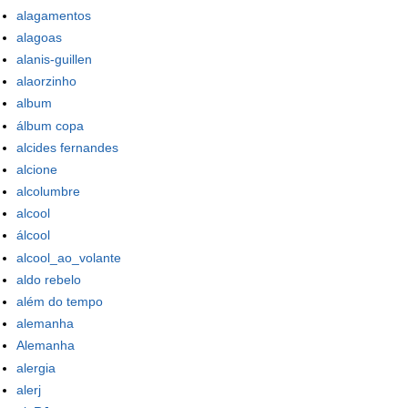
alagamentos
alagoas
alanis-guillen
alaorzinho
album
álbum copa
alcides fernandes
alcione
alcolumbre
alcool
álcool
alcool_ao_volante
aldo rebelo
além do tempo
alemanha
Alemanha
alergia
alerj