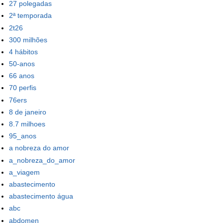
27 polegadas
2ª temporada
2t26
300 milhões
4 hábitos
50-anos
66 anos
70 perfis
76ers
8 de janeiro
8.7 milhoes
95_anos
a nobreza do amor
a_nobreza_do_amor
a_viagem
abastecimento
abastecimento água
abc
abdomen