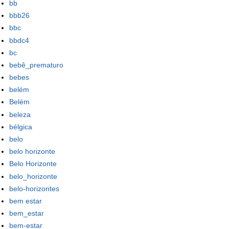
bb
bbb26
bbc
bbdc4
bc
bebê_prematuro
bebes
belém
Belém
beleza
bélgica
belo
belo horizonte
Belo Horizonte
belo_horizonte
belo-horizontes
bem estar
bem_estar
bem-estar