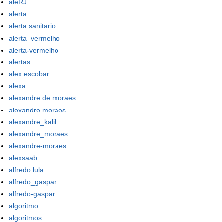
aleRJ
alerta
alerta sanitario
alerta_vermelho
alerta-vermelho
alertas
alex escobar
alexa
alexandre de moraes
alexandre moraes
alexandre_kalil
alexandre_moraes
alexandre-moraes
alexsaab
alfredo lula
alfredo_gaspar
alfredo-gaspar
algoritmo
algoritmos