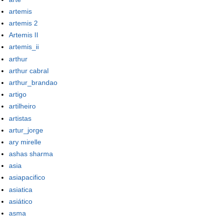
artemis
artemis 2
Artemis II
artemis_ii
arthur
arthur cabral
arthur_brandao
artigo
artilheiro
artistas
artur_jorge
ary mirelle
ashas sharma
asia
asiapacifico
asiatica
asiático
asma