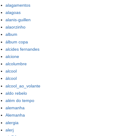
alagamentos
alagoas
alanis-guillen
alaorzinho
album
álbum copa
alcides fernandes
alcione
alcolumbre
alcool
álcool
alcool_ao_volante
aldo rebelo
além do tempo
alemanha
Alemanha
alergia
alerj