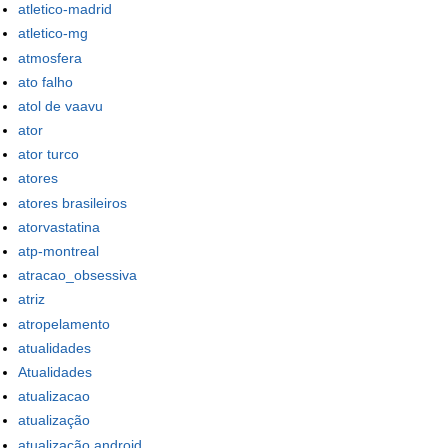
atletico-madrid
atletico-mg
atmosfera
ato falho
atol de vaavu
ator
ator turco
atores
atores brasileiros
atorvastatina
atp-montreal
atracao_obsessiva
atriz
atropelamento
atualidades
Atualidades
atualizacao
atualização
atualização android