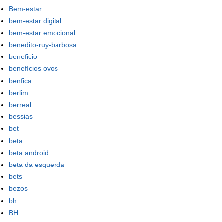
Bem-estar
bem-estar digital
bem-estar emocional
benedito-ruy-barbosa
beneficio
benefícios ovos
benfica
berlim
berreal
bessias
bet
beta
beta android
beta da esquerda
bets
bezos
bh
BH