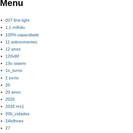
Menu
007 first light
1,1 milhão
100% capacidade
11 sobreviventes
12 anos
120x80
13o salario
1o_turno
2 turno
20
20 anos
2026
2026 mx1
206_cidades
24bilhoes
27