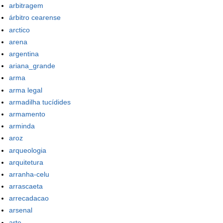
arbitragem
árbitro cearense
arctico
arena
argentina
ariana_grande
arma
arma legal
armadilha tucídides
armamento
arminda
aroz
arqueologia
arquitetura
arranha-celu
arrascaeta
arrecadacao
arsenal
arte