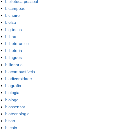
biblioteca pessoal
bicampeao
bicheiro
bielsa
big techs
bilhao
bilhete-unico
bilheteria
bilíngues
billionario
biocombustíveis
biodiversidade
biografia
biologia
biologo
biossensor
biotecnologia
bisao
bitcoin