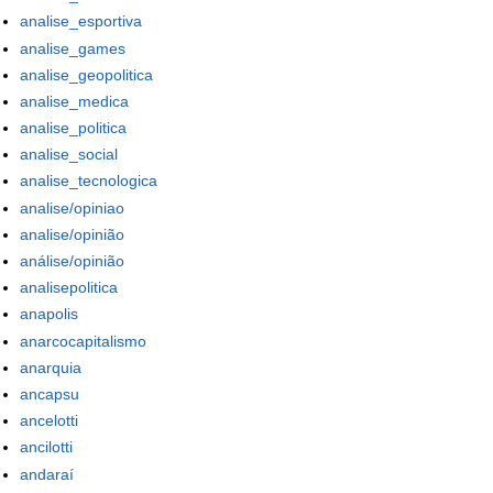
analise_esportiva
analise_games
analise_geopolitica
analise_medica
analise_politica
analise_social
analise_tecnologica
analise/opiniao
analise/opinião
análise/opinião
analisepolitica
anapolis
anarcocapitalismo
anarquia
ancapsu
ancelotti
ancilotti
andaraí