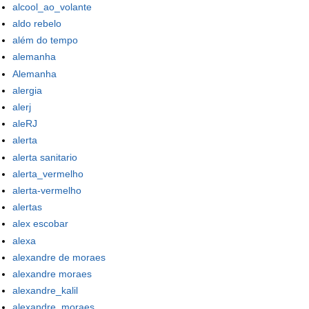
alcool_ao_volante
aldo rebelo
além do tempo
alemanha
Alemanha
alergia
alerj
aleRJ
alerta
alerta sanitario
alerta_vermelho
alerta-vermelho
alertas
alex escobar
alexa
alexandre de moraes
alexandre moraes
alexandre_kalil
alexandre_moraes