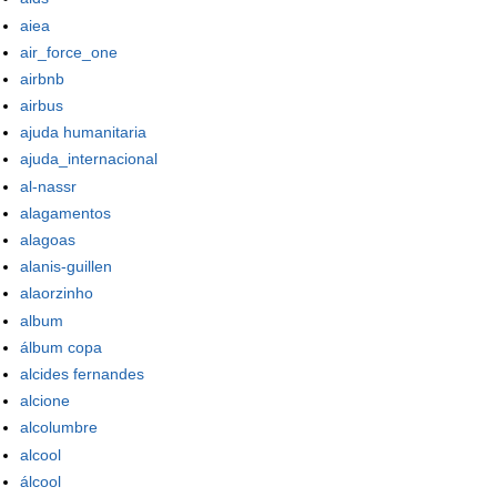
aiea
air_force_one
airbnb
airbus
ajuda humanitaria
ajuda_internacional
al-nassr
alagamentos
alagoas
alanis-guillen
alaorzinho
album
álbum copa
alcides fernandes
alcione
alcolumbre
alcool
álcool