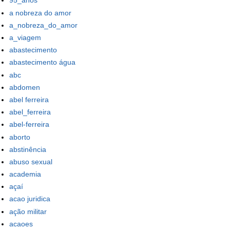
95_anos
a nobreza do amor
a_nobreza_do_amor
a_viagem
abastecimento
abastecimento água
abc
abdomen
abel ferreira
abel_ferreira
abel-ferreira
aborto
abstinência
abuso sexual
academia
açaí
acao juridica
ação militar
acaoes