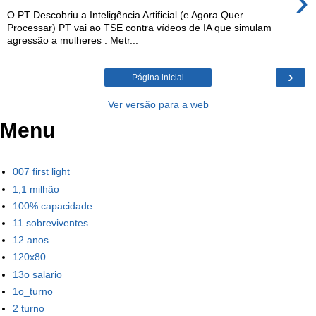
›
O PT Descobriu a Inteligência Artificial (e Agora Quer
Processar) PT vai ao TSE contra vídeos de IA que simulam
agressão a mulheres . Metr...
›
Página inicial
Ver versão para a web
Menu
007 first light
1,1 milhão
100% capacidade
11 sobreviventes
12 anos
120x80
13o salario
1o_turno
2 turno