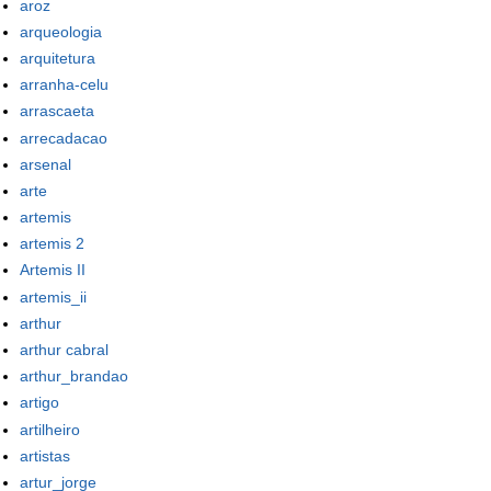
aroz
arqueologia
arquitetura
arranha-celu
arrascaeta
arrecadacao
arsenal
arte
artemis
artemis 2
Artemis II
artemis_ii
arthur
arthur cabral
arthur_brandao
artigo
artilheiro
artistas
artur_jorge