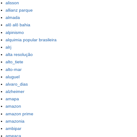
alisson
allianz parque
almada
alô alô bahia
alpinismo
alquimia popular brasileira
alrj
alta resolução
alto_tiete
alto-mar
aluguel
alvaro_dias
alzheimer
amapa
amazon
amazon prime
amazonia
ambipar
ameaca