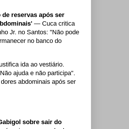
o de reservas após ser
abdominais'
— Cuca critica
nho Jr. no Santos: "Não pode
ermanecer no banco do
tifica ida ao vestiário.
Não ajuda e não participa".
e dores abdominais após ser
Gabigol sobre sair do