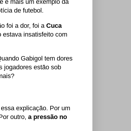
ue é mais um exemplo da
cia de futebol.
o foi a dor, foi a
Cuca
o estava insatisfeito com
Quando Gabigol tem dores
s jogadores estão sob
mais?
 essa explicação. Por um
Por outro,
a pressão no