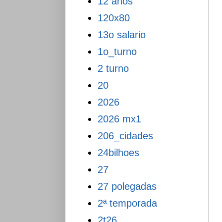
12 anos
120x80
13o salario
1o_turno
2 turno
20
2026
2026 mx1
206_cidades
24bilhoes
27
27 polegadas
2ª temporada
2t26