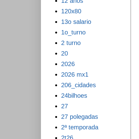
12 anos
120x80
13o salario
1o_turno
2 turno
20
2026
2026 mx1
206_cidades
24bilhoes
27
27 polegadas
2ª temporada
2t26