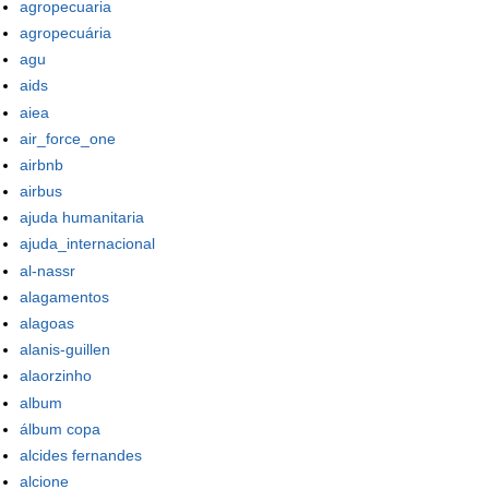
agropecuaria
agropecuária
agu
aids
aiea
air_force_one
airbnb
airbus
ajuda humanitaria
ajuda_internacional
al-nassr
alagamentos
alagoas
alanis-guillen
alaorzinho
album
álbum copa
alcides fernandes
alcione