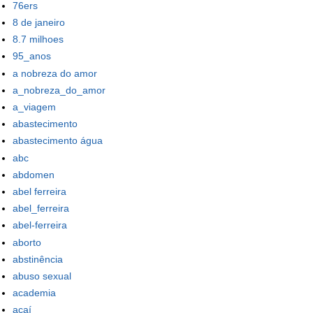
76ers
8 de janeiro
8.7 milhoes
95_anos
a nobreza do amor
a_nobreza_do_amor
a_viagem
abastecimento
abastecimento água
abc
abdomen
abel ferreira
abel_ferreira
abel-ferreira
aborto
abstinência
abuso sexual
academia
açaí