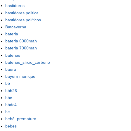
bastidores
bastidores politica
bastidores políticos
Batcaverna
bateria
bateria 6000mah
bateria 7000mah
baterias
baterias_silicio_carbono
bauru
bayern munique
bb
bbb26
bbc
bbdc4
bc
bebê_prematuro
bebes