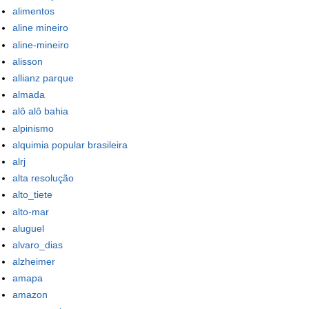
alimentos
aline mineiro
aline-mineiro
alisson
allianz parque
almada
alô alô bahia
alpinismo
alquimia popular brasileira
alrj
alta resolução
alto_tiete
alto-mar
aluguel
alvaro_dias
alzheimer
amapa
amazon