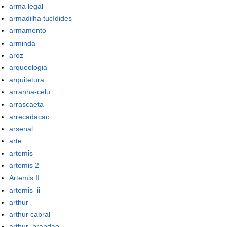
arma legal
armadilha tucídides
armamento
arminda
aroz
arqueologia
arquitetura
arranha-celu
arrascaeta
arrecadacao
arsenal
arte
artemis
artemis 2
Artemis II
artemis_ii
arthur
arthur cabral
arthur_brandao