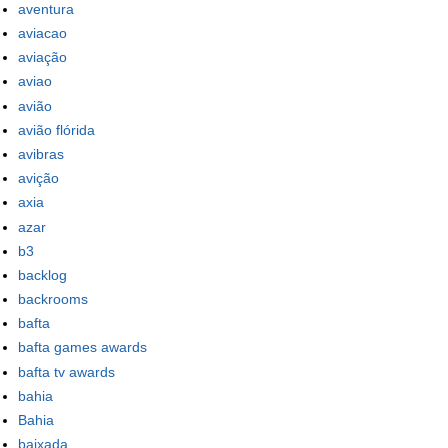
aventura
aviacao
aviação
aviao
avião
avião flórida
avibras
avição
axia
azar
b3
backlog
backrooms
bafta
bafta games awards
bafta tv awards
bahia
Bahia
baixada