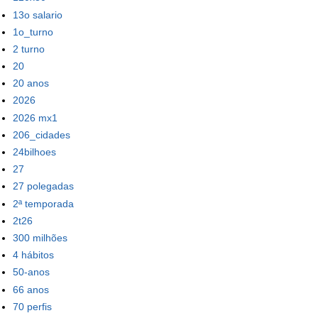
13o salario
1o_turno
2 turno
20
20 anos
2026
2026 mx1
206_cidades
24bilhoes
27
27 polegadas
2ª temporada
2t26
300 milhões
4 hábitos
50-anos
66 anos
70 perfis