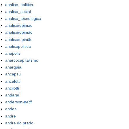
analise_politica
analise_social
analise_tecnologica
analise/opiniao
analise/opinião
análise/opinião
analisepolitica
anapolis
anarcocapitalismo
anarquia
ancapsu
ancelotti
ancilotti
andaraí
anderson-neiff
andes
andre
andre do prado