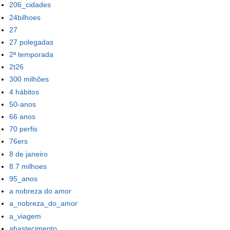
206_cidades
24bilhoes
27
27 polegadas
2ª temporada
2t26
300 milhões
4 hábitos
50-anos
66 anos
70 perfis
76ers
8 de janeiro
8.7 milhoes
95_anos
a nobreza do amor
a_nobreza_do_amor
a_viagem
abastecimento