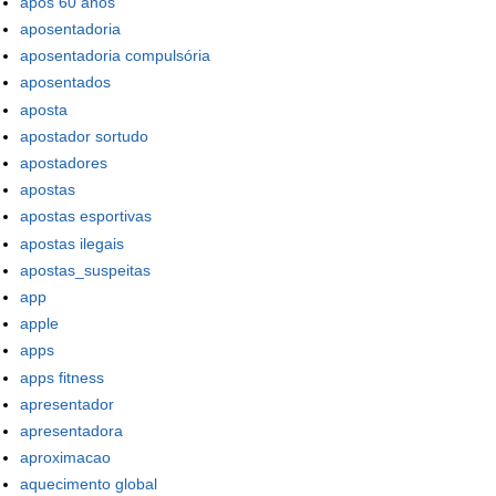
apos 60 anos
aposentadoria
aposentadoria compulsória
aposentados
aposta
apostador sortudo
apostadores
apostas
apostas esportivas
apostas ilegais
apostas_suspeitas
app
apple
apps
apps fitness
apresentador
apresentadora
aproximacao
aquecimento global