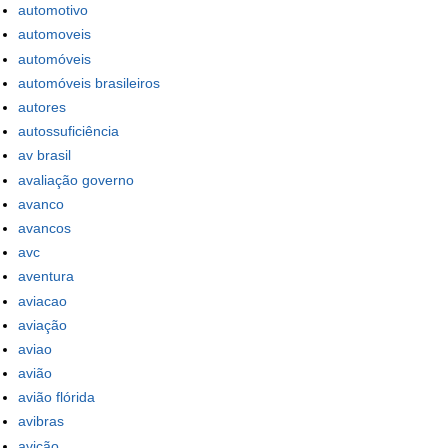
automotivo
automoveis
automóveis
automóveis brasileiros
autores
autossuficiência
av brasil
avaliação governo
avanco
avancos
avc
aventura
aviacao
aviação
aviao
avião
avião flórida
avibras
avição