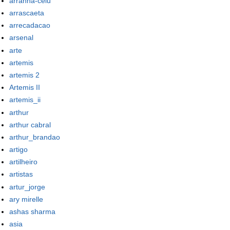
arranha-celu
arrascaeta
arrecadacao
arsenal
arte
artemis
artemis 2
Artemis II
artemis_ii
arthur
arthur cabral
arthur_brandao
artigo
artilheiro
artistas
artur_jorge
ary mirelle
ashas sharma
asia