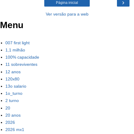
›
Página inicial
Ver versão para a web
Menu
007 first light
1,1 milhão
100% capacidade
11 sobreviventes
12 anos
120x80
13o salario
1o_turno
2 turno
20
20 anos
2026
2026 mx1