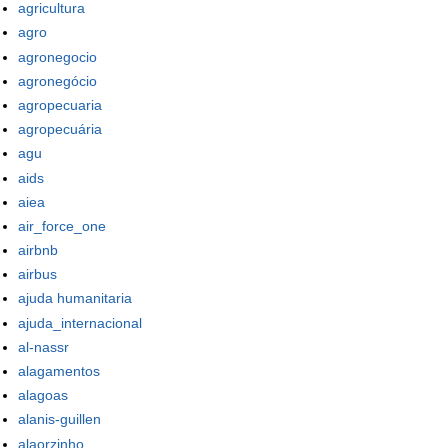
agricultura
agro
agronegocio
agronegócio
agropecuaria
agropecuária
agu
aids
aiea
air_force_one
airbnb
airbus
ajuda humanitaria
ajuda_internacional
al-nassr
alagamentos
alagoas
alanis-guillen
alaorzinho