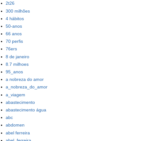
2t26
300 milhões
4 hábitos
50-anos
66 anos
70 perfis
76ers
8 de janeiro
8.7 milhoes
95_anos
a nobreza do amor
a_nobreza_do_amor
a_viagem
abastecimento
abastecimento água
abc
abdomen
abel ferreira
abel_ferreira