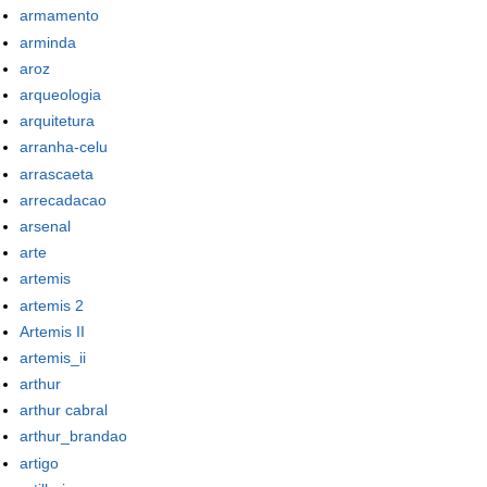
armamento
arminda
aroz
arqueologia
arquitetura
arranha-celu
arrascaeta
arrecadacao
arsenal
arte
artemis
artemis 2
Artemis II
artemis_ii
arthur
arthur cabral
arthur_brandao
artigo