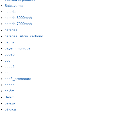
Batcaverna
bateria
bateria 6000mah
bateria 7000mah
baterias
baterias_silicio_carbono
bauru
bayern munique
bbb26
bbc
bbdc4
bc
bebê_prematuro
bebes
belém
Belém
beleza
bélgica