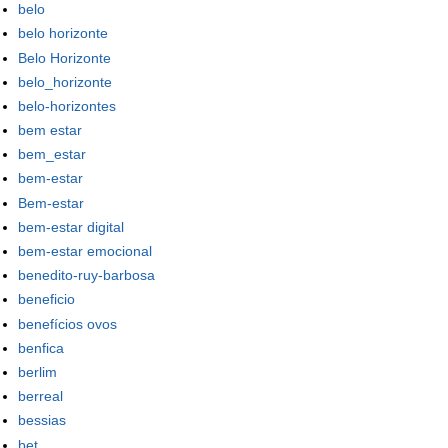
belo
belo horizonte
Belo Horizonte
belo_horizonte
belo-horizontes
bem estar
bem_estar
bem-estar
Bem-estar
bem-estar digital
bem-estar emocional
benedito-ruy-barbosa
beneficio
benefícios ovos
benfica
berlim
berreal
bessias
bet