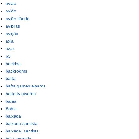
aviao
avião
avião flórida
avibras
avição
axia
azar
b3
backlog
backrooms
bafta
bafta games awards
bafta tv awards
bahia
Bahia
baixada
baixada santista
baixada_santista
bala_perdida