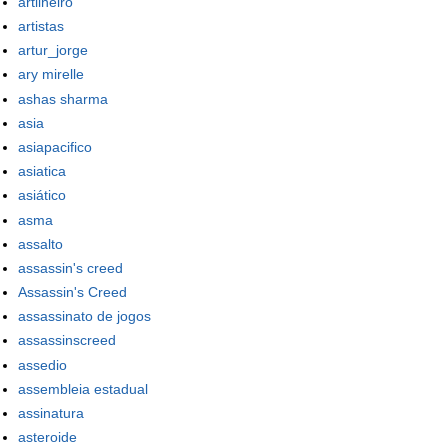
artilheiro
artistas
artur_jorge
ary mirelle
ashas sharma
asia
asiapacifico
asiatica
asiático
asma
assalto
assassin's creed
Assassin's Creed
assassinato de jogos
assassinscreed
assedio
assembleia estadual
assinatura
asteroide