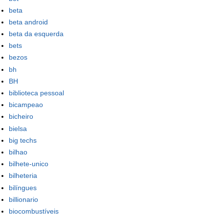
beta
beta android
beta da esquerda
bets
bezos
bh
BH
biblioteca pessoal
bicampeao
bicheiro
bielsa
big techs
bilhao
bilhete-unico
bilheteria
bilíngues
billionario
biocombustíveis