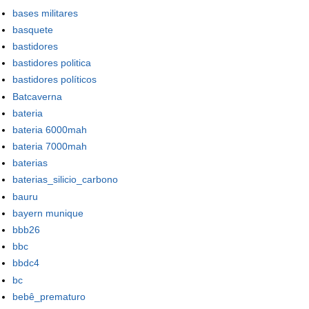
bases militares
basquete
bastidores
bastidores politica
bastidores políticos
Batcaverna
bateria
bateria 6000mah
bateria 7000mah
baterias
baterias_silicio_carbono
bauru
bayern munique
bbb26
bbc
bbdc4
bc
bebê_prematuro