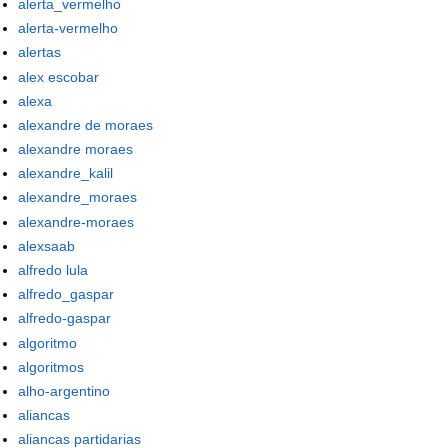
alerta_vermelho
alerta-vermelho
alertas
alex escobar
alexa
alexandre de moraes
alexandre moraes
alexandre_kalil
alexandre_moraes
alexandre-moraes
alexsaab
alfredo lula
alfredo_gaspar
alfredo-gaspar
algoritmo
algoritmos
alho-argentino
aliancas
aliancas partidarias