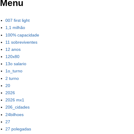
Menu
007 first light
1,1 milhão
100% capacidade
11 sobreviventes
12 anos
120x80
13o salario
1o_turno
2 turno
20
2026
2026 mx1
206_cidades
24bilhoes
27
27 polegadas