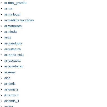
ariana_grande
arma
arma legal
armadilha tucídides
armamento
arminda
aroz
arqueologia
arquitetura
arranha-celu
arrascaeta
arrecadacao
arsenal
arte
artemis
artemis 2
Artemis II
artemis_ii
arthur