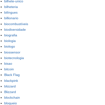
bilhete-unico
bilheteria
bilíngues
billionario
biocombustíveis
biodiversidade
biografia
biologia
biologo
biossensor
biotecnologia
bisao
bitcoin
Black Flag
blackpink
blizzard
Blizzard
blockchain
bloqueio