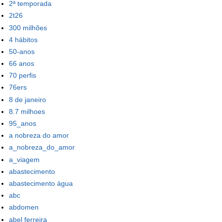
2ª temporada
2t26
300 milhões
4 hábitos
50-anos
66 anos
70 perfis
76ers
8 de janeiro
8.7 milhoes
95_anos
a nobreza do amor
a_nobreza_do_amor
a_viagem
abastecimento
abastecimento água
abc
abdomen
abel ferreira