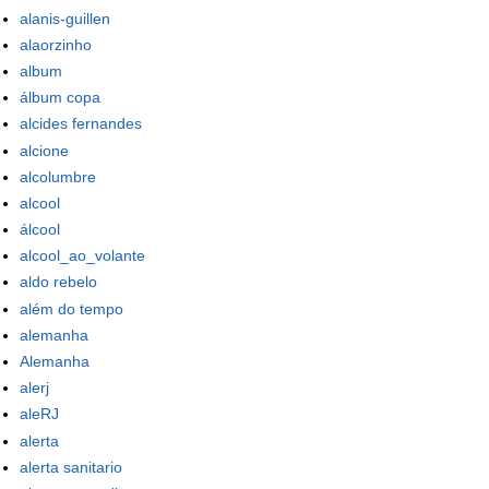
alanis-guillen
alaorzinho
album
álbum copa
alcides fernandes
alcione
alcolumbre
alcool
álcool
alcool_ao_volante
aldo rebelo
além do tempo
alemanha
Alemanha
alerj
aleRJ
alerta
alerta sanitario