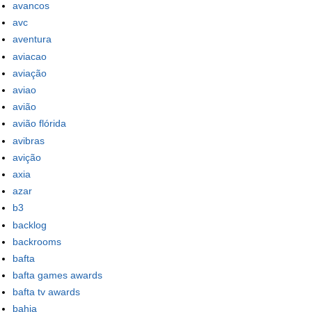
avancos
avc
aventura
aviacao
aviação
aviao
avião
avião flórida
avibras
avição
axia
azar
b3
backlog
backrooms
bafta
bafta games awards
bafta tv awards
bahia