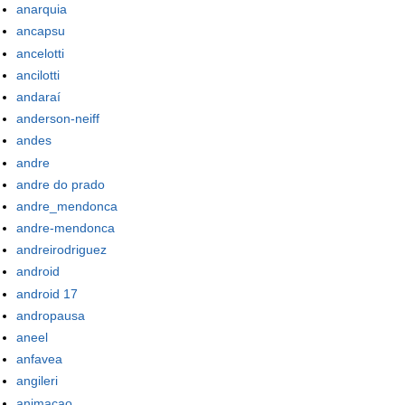
anarquia
ancapsu
ancelotti
ancilotti
andaraí
anderson-neiff
andes
andre
andre do prado
andre_mendonca
andre-mendonca
andreirodriguez
android
android 17
andropausa
aneel
anfavea
angileri
animacao