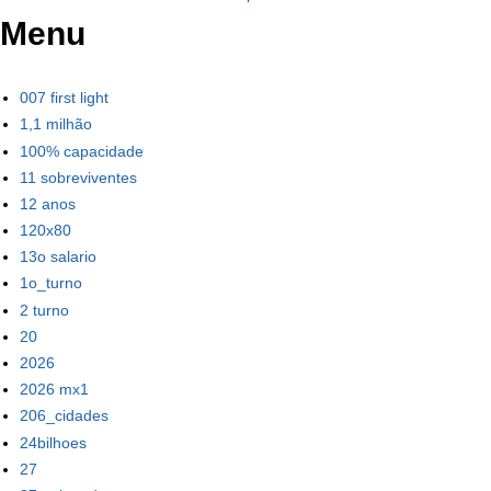
Menu
007 first light
1,1 milhão
100% capacidade
11 sobreviventes
12 anos
120x80
13o salario
1o_turno
2 turno
20
2026
2026 mx1
206_cidades
24bilhoes
27