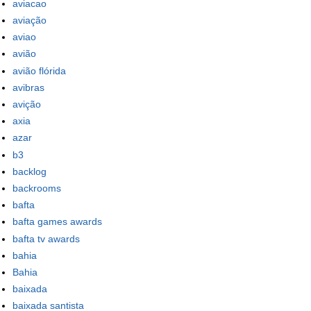
aviacao
aviação
aviao
avião
avião flórida
avibras
avição
axia
azar
b3
backlog
backrooms
bafta
bafta games awards
bafta tv awards
bahia
Bahia
baixada
baixada santista