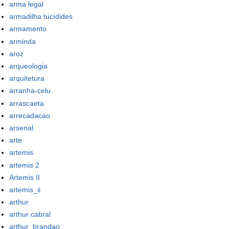
arma legal
armadilha tucídides
armamento
arminda
aroz
arqueologia
arquitetura
arranha-celu
arrascaeta
arrecadacao
arsenal
arte
artemis
artemis 2
Artemis II
artemis_ii
arthur
arthur cabral
arthur_brandao