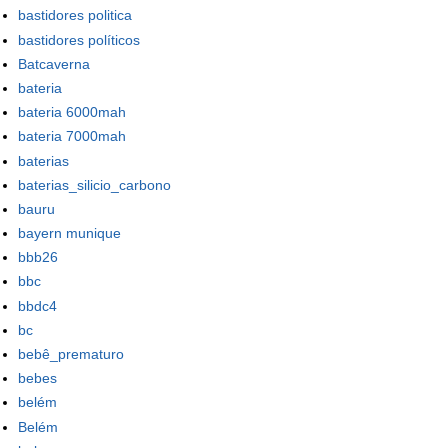
bastidores politica
bastidores políticos
Batcaverna
bateria
bateria 6000mah
bateria 7000mah
baterias
baterias_silicio_carbono
bauru
bayern munique
bbb26
bbc
bbdc4
bc
bebê_prematuro
bebes
belém
Belém