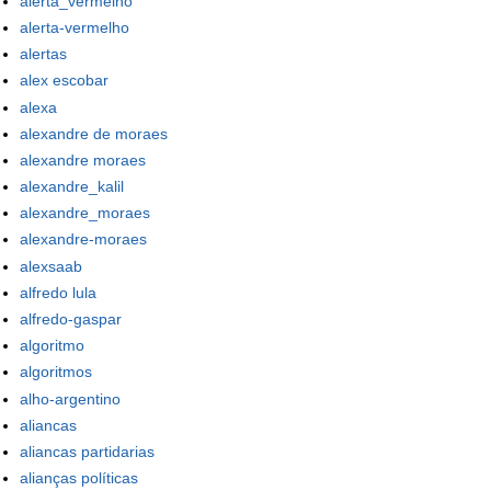
alerta_vermelho
alerta-vermelho
alertas
alex escobar
alexa
alexandre de moraes
alexandre moraes
alexandre_kalil
alexandre_moraes
alexandre-moraes
alexsaab
alfredo lula
alfredo-gaspar
algoritmo
algoritmos
alho-argentino
aliancas
aliancas partidarias
alianças políticas