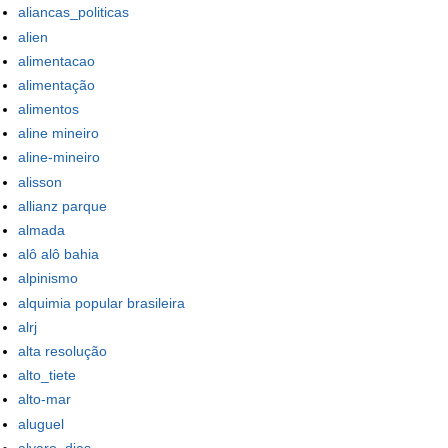
aliancas_politicas
alien
alimentacao
alimentação
alimentos
aline mineiro
aline-mineiro
alisson
allianz parque
almada
alô alô bahia
alpinismo
alquimia popular brasileira
alrj
alta resolução
alto_tiete
alto-mar
aluguel
alvaro_dias