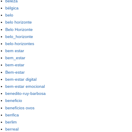
beleza
bélgica
belo
belo horizonte
Belo Horizonte
belo_horizonte
belo-horizontes
bem estar
bem_estar
bem-estar
Bem-estar
bem-estar digital
bem-estar emocional
benedito-ruy-barbosa
beneficio
benefícios ovos
benfica
berlim
berreal