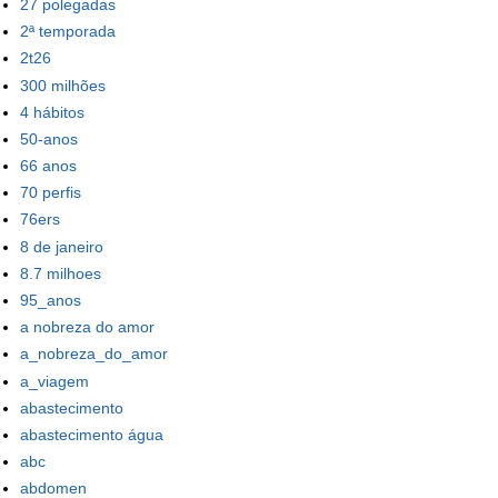
27 polegadas
2ª temporada
2t26
300 milhões
4 hábitos
50-anos
66 anos
70 perfis
76ers
8 de janeiro
8.7 milhoes
95_anos
a nobreza do amor
a_nobreza_do_amor
a_viagem
abastecimento
abastecimento água
abc
abdomen