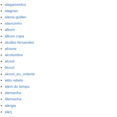
alagamentos
alagoas
alanis-guillen
alaorzinho
album
álbum copa
alcides fernandes
alcione
alcolumbre
alcool
álcool
alcool_ao_volante
aldo rebelo
além do tempo
alemanha
Alemanha
alergia
alerj