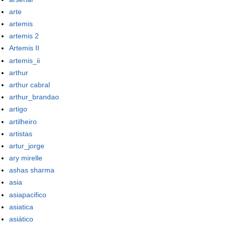
arte
artemis
artemis 2
Artemis II
artemis_ii
arthur
arthur cabral
arthur_brandao
artigo
artilheiro
artistas
artur_jorge
ary mirelle
ashas sharma
asia
asiapacifico
asiatica
asiático