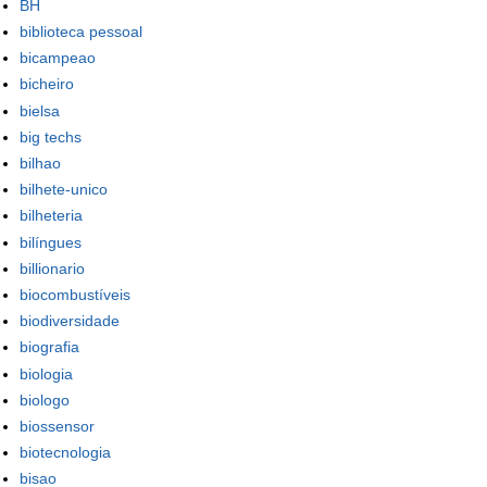
BH
biblioteca pessoal
bicampeao
bicheiro
bielsa
big techs
bilhao
bilhete-unico
bilheteria
bilíngues
billionario
biocombustíveis
biodiversidade
biografia
biologia
biologo
biossensor
biotecnologia
bisao