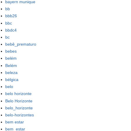
bayern munique
bb
bbb26
bbc
bbdc4
bc
bebê_prematuro
bebes
belém
Belém
beleza
bélgica
belo
belo horizonte
Belo Horizonte
belo_horizonte
belo-horizontes
bem estar
bem_estar