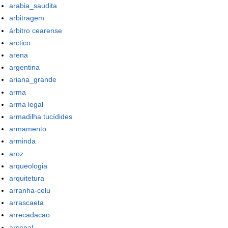
arabia_saudita
arbitragem
árbitro cearense
arctico
arena
argentina
ariana_grande
arma
arma legal
armadilha tucídides
armamento
arminda
aroz
arqueologia
arquitetura
arranha-celu
arrascaeta
arrecadacao
arsenal