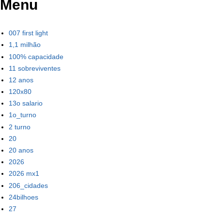
Menu
007 first light
1,1 milhão
100% capacidade
11 sobreviventes
12 anos
120x80
13o salario
1o_turno
2 turno
20
20 anos
2026
2026 mx1
206_cidades
24bilhoes
27