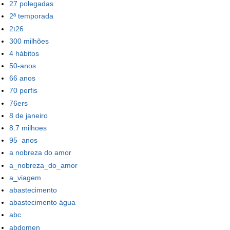
27 polegadas
2ª temporada
2t26
300 milhões
4 hábitos
50-anos
66 anos
70 perfis
76ers
8 de janeiro
8.7 milhoes
95_anos
a nobreza do amor
a_nobreza_do_amor
a_viagem
abastecimento
abastecimento água
abc
abdomen