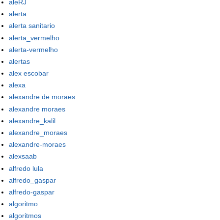
aleRJ
alerta
alerta sanitario
alerta_vermelho
alerta-vermelho
alertas
alex escobar
alexa
alexandre de moraes
alexandre moraes
alexandre_kalil
alexandre_moraes
alexandre-moraes
alexsaab
alfredo lula
alfredo_gaspar
alfredo-gaspar
algoritmo
algoritmos