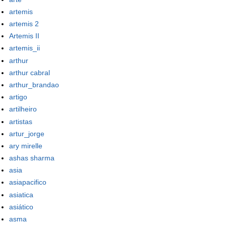
artemis
artemis 2
Artemis II
artemis_ii
arthur
arthur cabral
arthur_brandao
artigo
artilheiro
artistas
artur_jorge
ary mirelle
ashas sharma
asia
asiapacifico
asiatica
asiático
asma