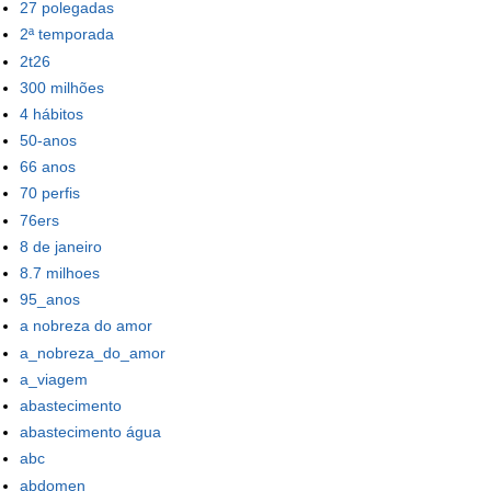
27 polegadas
2ª temporada
2t26
300 milhões
4 hábitos
50-anos
66 anos
70 perfis
76ers
8 de janeiro
8.7 milhoes
95_anos
a nobreza do amor
a_nobreza_do_amor
a_viagem
abastecimento
abastecimento água
abc
abdomen