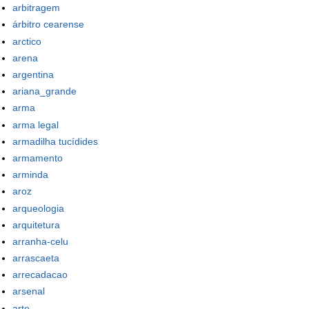
arbitragem
árbitro cearense
arctico
arena
argentina
ariana_grande
arma
arma legal
armadilha tucídides
armamento
arminda
aroz
arqueologia
arquitetura
arranha-celu
arrascaeta
arrecadacao
arsenal
arte