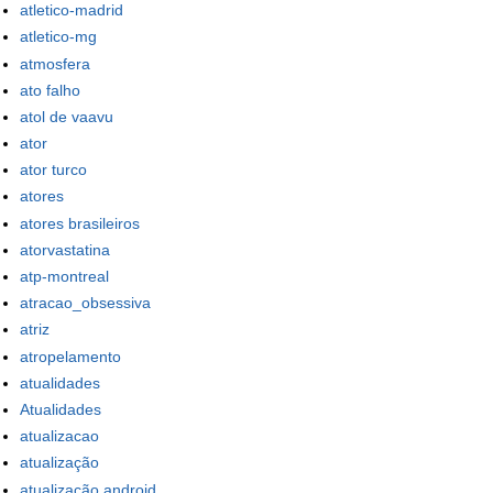
atletico-madrid
atletico-mg
atmosfera
ato falho
atol de vaavu
ator
ator turco
atores
atores brasileiros
atorvastatina
atp-montreal
atracao_obsessiva
atriz
atropelamento
atualidades
Atualidades
atualizacao
atualização
atualização android