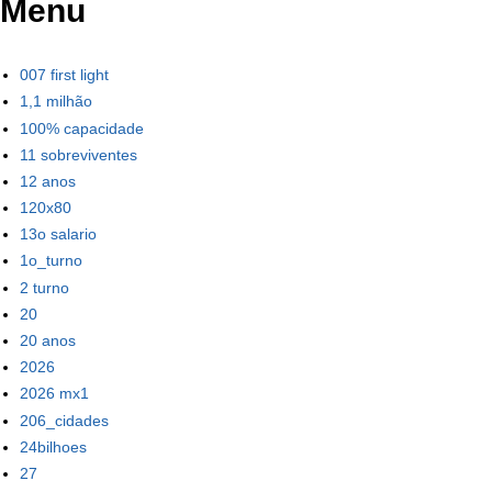
Menu
007 first light
1,1 milhão
100% capacidade
11 sobreviventes
12 anos
120x80
13o salario
1o_turno
2 turno
20
20 anos
2026
2026 mx1
206_cidades
24bilhoes
27