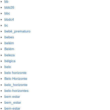
bb
bbb26
bbc
bbdc4
bc
bebê_prematuro
bebes
belém
Belém
beleza
bélgica
belo
belo horizonte
Belo Horizonte
belo_horizonte
belo-horizontes
bem estar
bem_estar
bem-estar