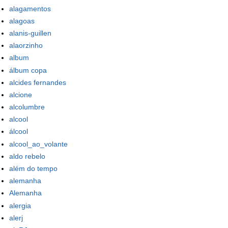
alagamentos
alagoas
alanis-guillen
alaorzinho
album
álbum copa
alcides fernandes
alcione
alcolumbre
alcool
álcool
alcool_ao_volante
aldo rebelo
além do tempo
alemanha
Alemanha
alergia
alerj