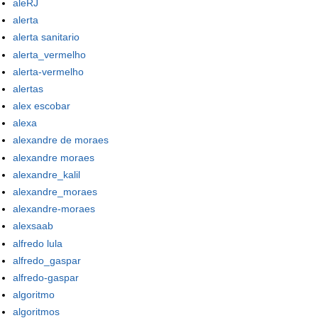
aleRJ
alerta
alerta sanitario
alerta_vermelho
alerta-vermelho
alertas
alex escobar
alexa
alexandre de moraes
alexandre moraes
alexandre_kalil
alexandre_moraes
alexandre-moraes
alexsaab
alfredo lula
alfredo_gaspar
alfredo-gaspar
algoritmo
algoritmos