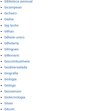
biblioteca pessoal
bicampeao
bicheiro
bielsa
big techs
bilhao
bilhete-unico
bilheteria
bilíngues
billionario
biocombustíveis
biodiversidade
biografia
biologia
biologo
biossensor
biotecnologia
bisao
bitcoin