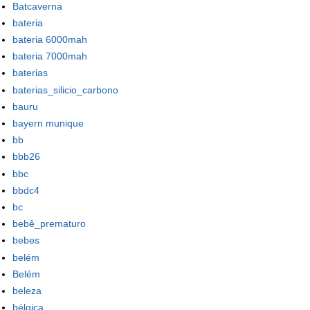
Batcaverna
bateria
bateria 6000mah
bateria 7000mah
baterias
baterias_silicio_carbono
bauru
bayern munique
bb
bbb26
bbc
bbdc4
bc
bebê_prematuro
bebes
belém
Belém
beleza
bélgica