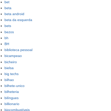
bet
beta
beta android
beta da esquerda
bets
bezos
bh
BH
biblioteca pessoal
bicampeao
bicheiro
bielsa
big techs
bilhao
bilhete-unico
bilheteria
bilíngues
billionario
biocombustíveis