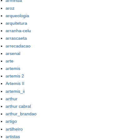
arminda
aroz
arqueologia
arquitetura
arranha-celu
arrascaeta
arrecadacao
arsenal
arte
artemis
artemis 2
Artemis II
artemis_ii
arthur
arthur cabral
arthur_brandao
artigo
artilheiro
artistas