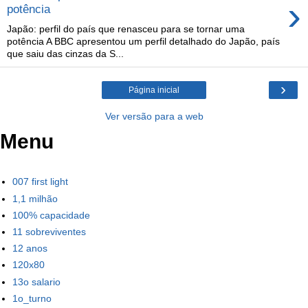
›
potência
Japão: perfil do país que renasceu para se tornar uma
potência A BBC apresentou um perfil detalhado do Japão, país
que saiu das cinzas da S...
›
Página inicial
Ver versão para a web
Menu
007 first light
1,1 milhão
100% capacidade
11 sobreviventes
12 anos
120x80
13o salario
1o_turno