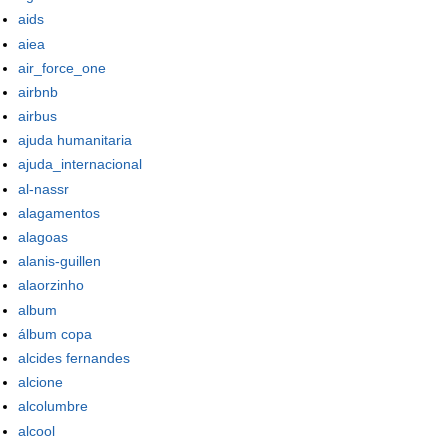
aids
aiea
air_force_one
airbnb
airbus
ajuda humanitaria
ajuda_internacional
al-nassr
alagamentos
alagoas
alanis-guillen
alaorzinho
album
álbum copa
alcides fernandes
alcione
alcolumbre
alcool