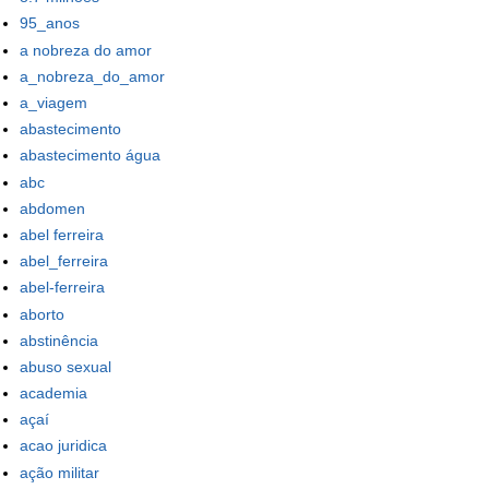
95_anos
a nobreza do amor
a_nobreza_do_amor
a_viagem
abastecimento
abastecimento água
abc
abdomen
abel ferreira
abel_ferreira
abel-ferreira
aborto
abstinência
abuso sexual
academia
açaí
acao juridica
ação militar