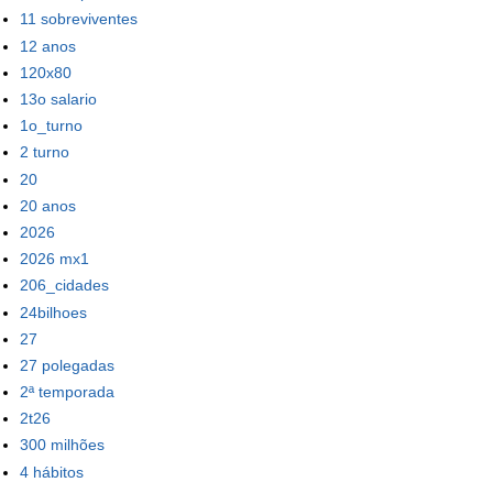
11 sobreviventes
12 anos
120x80
13o salario
1o_turno
2 turno
20
20 anos
2026
2026 mx1
206_cidades
24bilhoes
27
27 polegadas
2ª temporada
2t26
300 milhões
4 hábitos