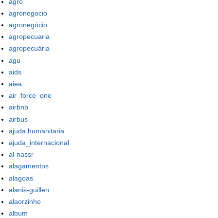
agro
agronegocio
agronegócio
agropecuaria
agropecuária
agu
aids
aiea
air_force_one
airbnb
airbus
ajuda humanitaria
ajuda_internacional
al-nassr
alagamentos
alagoas
alanis-guillen
alaorzinho
album