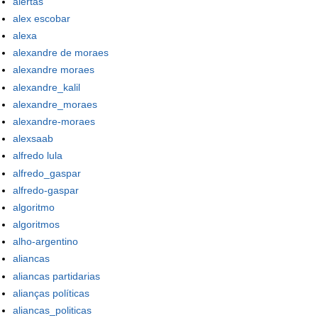
alertas
alex escobar
alexa
alexandre de moraes
alexandre moraes
alexandre_kalil
alexandre_moraes
alexandre-moraes
alexsaab
alfredo lula
alfredo_gaspar
alfredo-gaspar
algoritmo
algoritmos
alho-argentino
aliancas
aliancas partidarias
alianças políticas
aliancas_politicas