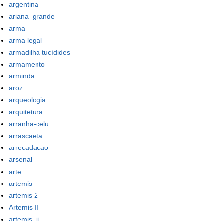
argentina
ariana_grande
arma
arma legal
armadilha tucídides
armamento
arminda
aroz
arqueologia
arquitetura
arranha-celu
arrascaeta
arrecadacao
arsenal
arte
artemis
artemis 2
Artemis II
artemis_ii