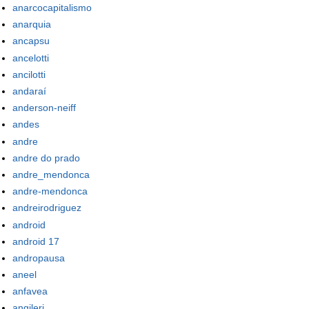
anarcocapitalismo
anarquia
ancapsu
ancelotti
ancilotti
andaraí
anderson-neiff
andes
andre
andre do prado
andre_mendonca
andre-mendonca
andreirodriguez
android
android 17
andropausa
aneel
anfavea
angileri