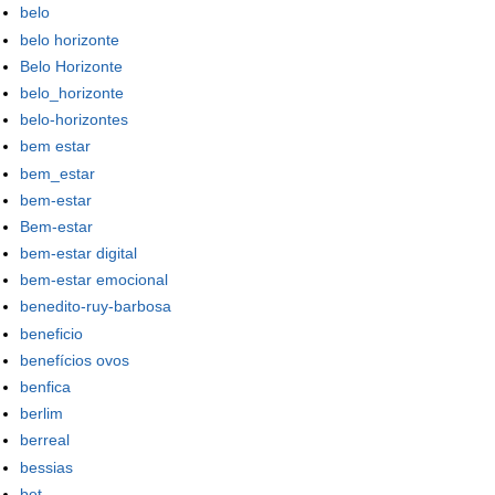
belo
belo horizonte
Belo Horizonte
belo_horizonte
belo-horizontes
bem estar
bem_estar
bem-estar
Bem-estar
bem-estar digital
bem-estar emocional
benedito-ruy-barbosa
beneficio
benefícios ovos
benfica
berlim
berreal
bessias
bet