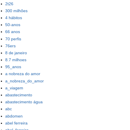
2t26
300 milhões
4 hábitos
50-anos
66 anos
70 perfis
76ers
8 de janeiro
8.7 milhoes
95_anos
a nobreza do amor
a_nobreza_do_amor
a_viagem
abastecimento
abastecimento água
abc
abdomen
abel ferreira
abel_ferreira