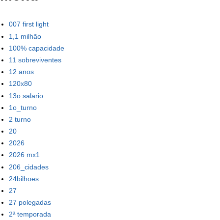
007 first light
1,1 milhão
100% capacidade
11 sobreviventes
12 anos
120x80
13o salario
1o_turno
2 turno
20
2026
2026 mx1
206_cidades
24bilhoes
27
27 polegadas
2ª temporada