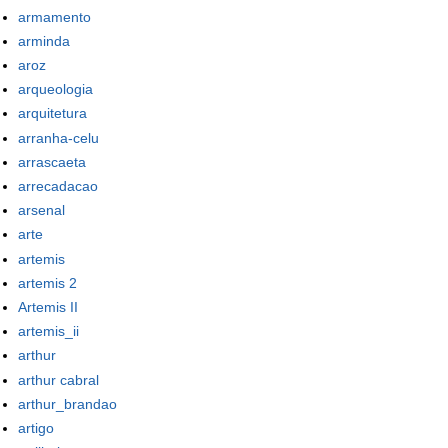
armamento
arminda
aroz
arqueologia
arquitetura
arranha-celu
arrascaeta
arrecadacao
arsenal
arte
artemis
artemis 2
Artemis II
artemis_ii
arthur
arthur cabral
arthur_brandao
artigo