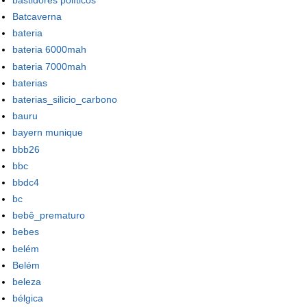
Batcaverna
bateria
bateria 6000mah
bateria 7000mah
baterias
baterias_silicio_carbono
bauru
bayern munique
bbb26
bbc
bbdc4
bc
bebê_prematuro
bebes
belém
Belém
beleza
bélgica