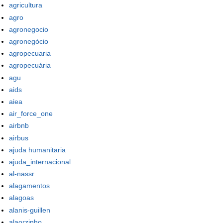
agricultura
agro
agronegocio
agronegócio
agropecuaria
agropecuária
agu
aids
aiea
air_force_one
airbnb
airbus
ajuda humanitaria
ajuda_internacional
al-nassr
alagamentos
alagoas
alanis-guillen
alaorzinho