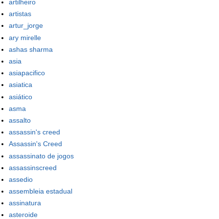
artilheiro
artistas
artur_jorge
ary mirelle
ashas sharma
asia
asiapacifico
asiatica
asiático
asma
assalto
assassin's creed
Assassin's Creed
assassinato de jogos
assassinscreed
assedio
assembleia estadual
assinatura
asteroide