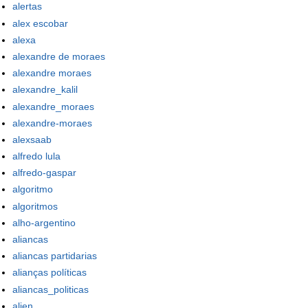
alertas
alex escobar
alexa
alexandre de moraes
alexandre moraes
alexandre_kalil
alexandre_moraes
alexandre-moraes
alexsaab
alfredo lula
alfredo-gaspar
algoritmo
algoritmos
alho-argentino
aliancas
aliancas partidarias
alianças políticas
aliancas_politicas
alien