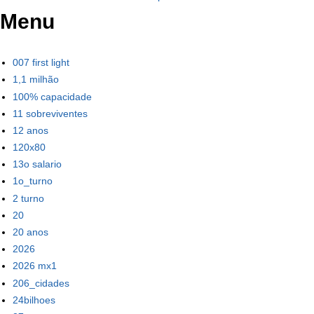
Menu
007 first light
1,1 milhão
100% capacidade
11 sobreviventes
12 anos
120x80
13o salario
1o_turno
2 turno
20
20 anos
2026
2026 mx1
206_cidades
24bilhoes