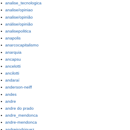
analise_tecnologica
analise/opiniao
analise/opinião
análise/opinião
analisepolitica
anapolis
anarcocapitalismo
anarquia
ancapsu
ancelotti
ancilotti
andaraí
anderson-neiff
andes
andre
andre do prado
andre_mendonca
andre-mendonca
andreirodriguez