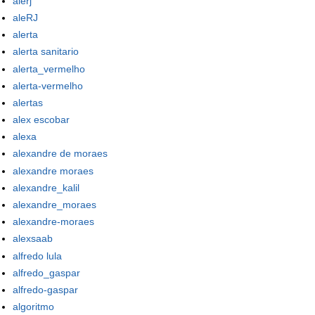
alerj
aleRJ
alerta
alerta sanitario
alerta_vermelho
alerta-vermelho
alertas
alex escobar
alexa
alexandre de moraes
alexandre moraes
alexandre_kalil
alexandre_moraes
alexandre-moraes
alexsaab
alfredo lula
alfredo_gaspar
alfredo-gaspar
algoritmo