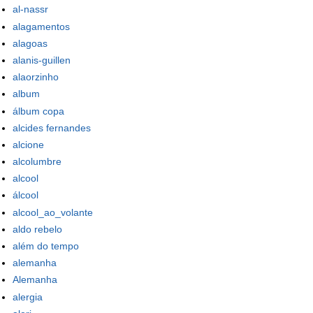
al-nassr
alagamentos
alagoas
alanis-guillen
alaorzinho
album
álbum copa
alcides fernandes
alcione
alcolumbre
alcool
álcool
alcool_ao_volante
aldo rebelo
além do tempo
alemanha
Alemanha
alergia