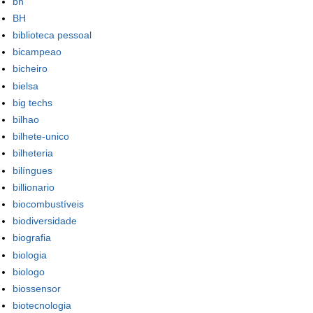
bh
BH
biblioteca pessoal
bicampeao
bicheiro
bielsa
big techs
bilhao
bilhete-unico
bilheteria
bilíngues
billionario
biocombustíveis
biodiversidade
biografia
biologia
biologo
biossensor
biotecnologia