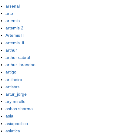
arsenal
arte
artemis
artemis 2
Artemis II
artemis_ii
arthur
arthur cabral
arthur_brandao
artigo
artilheiro
artistas
artur_jorge
ary mirelle
ashas sharma
asia
asiapacifico
asiatica