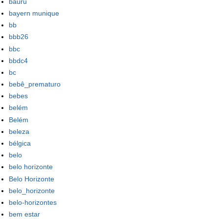
bauru
bayern munique
bb
bbb26
bbc
bbdc4
bc
bebê_prematuro
bebes
belém
Belém
beleza
bélgica
belo
belo horizonte
Belo Horizonte
belo_horizonte
belo-horizontes
bem estar