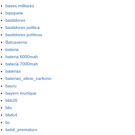
bases militares
basquete
bastidores
bastidores politica
bastidores políticos
Batcaverna
bateria
bateria 6000mah
bateria 7000mah
baterias
baterias_silicio_carbono
bauru
bayern munique
bbb26
bbc
bbdc4
bc
bebê_prematuro