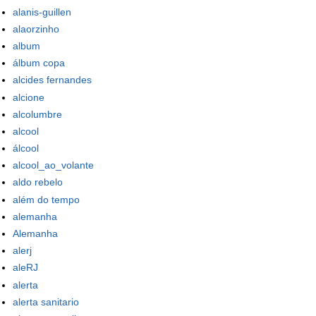
alanis-guillen
alaorzinho
album
álbum copa
alcides fernandes
alcione
alcolumbre
alcool
álcool
alcool_ao_volante
aldo rebelo
além do tempo
alemanha
Alemanha
alerj
aleRJ
alerta
alerta sanitario