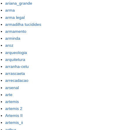
ariana_grande
arma
arma legal
armadilha tucídides
armamento
arminda
aroz
arqueologia
arquitetura
arranha-celu
arrascaeta
arrecadacao
arsenal
arte
artemis
artemis 2
Artemis II
artemis_ii
arthur