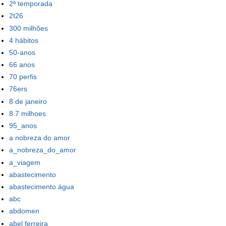
2ª temporada
2t26
300 milhões
4 hábitos
50-anos
66 anos
70 perfis
76ers
8 de janeiro
8.7 milhoes
95_anos
a nobreza do amor
a_nobreza_do_amor
a_viagem
abastecimento
abastecimento água
abc
abdomen
abel ferreira