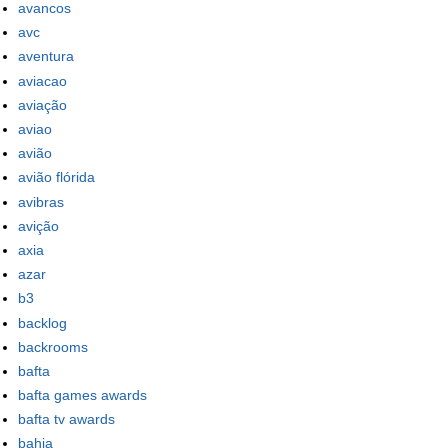
avancos
avc
aventura
aviacao
aviação
aviao
avião
avião flórida
avibras
avição
axia
azar
b3
backlog
backrooms
bafta
bafta games awards
bafta tv awards
bahia