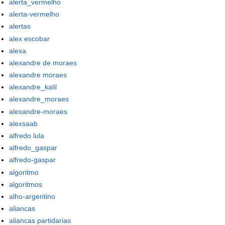
alerta_vermelho
alerta-vermelho
alertas
alex escobar
alexa
alexandre de moraes
alexandre moraes
alexandre_kalil
alexandre_moraes
alexandre-moraes
alexsaab
alfredo lula
alfredo_gaspar
alfredo-gaspar
algoritmo
algoritmos
alho-argentino
aliancas
aliancas partidarias