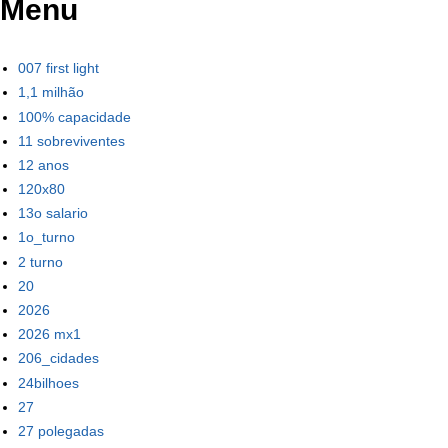
Menu
007 first light
1,1 milhão
100% capacidade
11 sobreviventes
12 anos
120x80
13o salario
1o_turno
2 turno
20
2026
2026 mx1
206_cidades
24bilhoes
27
27 polegadas