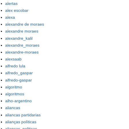
alertas
alex escobar
alexa
alexandre de moraes
alexandre moraes
alexandre_kalil
alexandre_moraes
alexandre-moraes
alexsaab
alfredo lula
alfredo_gaspar
alfredo-gaspar
algoritmo
algoritmos
alho-argentino
aliancas
aliancas partidarias
alianças políticas
aliancas_politicas