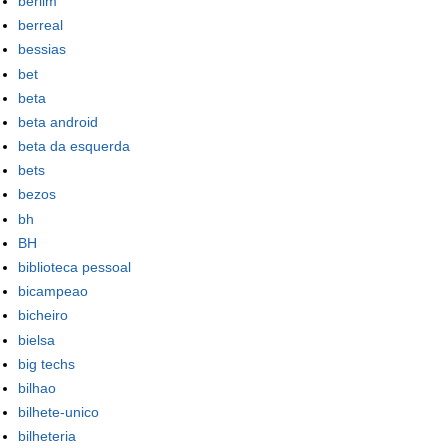
berlim
berreal
bessias
bet
beta
beta android
beta da esquerda
bets
bezos
bh
BH
biblioteca pessoal
bicampeao
bicheiro
bielsa
big techs
bilhao
bilhete-unico
bilheteria