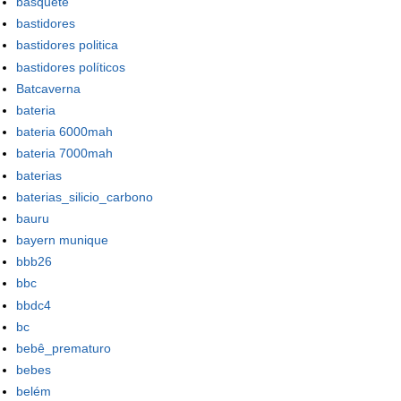
basquete
bastidores
bastidores politica
bastidores políticos
Batcaverna
bateria
bateria 6000mah
bateria 7000mah
baterias
baterias_silicio_carbono
bauru
bayern munique
bbb26
bbc
bbdc4
bc
bebê_prematuro
bebes
belém