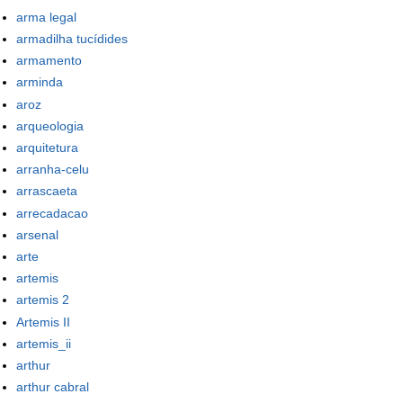
arma legal
armadilha tucídides
armamento
arminda
aroz
arqueologia
arquitetura
arranha-celu
arrascaeta
arrecadacao
arsenal
arte
artemis
artemis 2
Artemis II
artemis_ii
arthur
arthur cabral