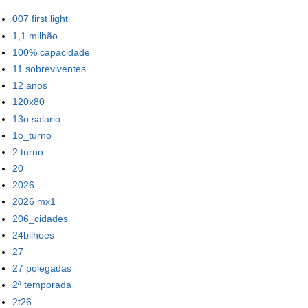
007 first light
1,1 milhão
100% capacidade
11 sobreviventes
12 anos
120x80
13o salario
1o_turno
2 turno
20
2026
2026 mx1
206_cidades
24bilhoes
27
27 polegadas
2ª temporada
2t26