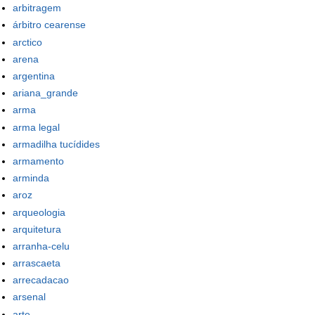
arbitragem
árbitro cearense
arctico
arena
argentina
ariana_grande
arma
arma legal
armadilha tucídides
armamento
arminda
aroz
arqueologia
arquitetura
arranha-celu
arrascaeta
arrecadacao
arsenal
arte