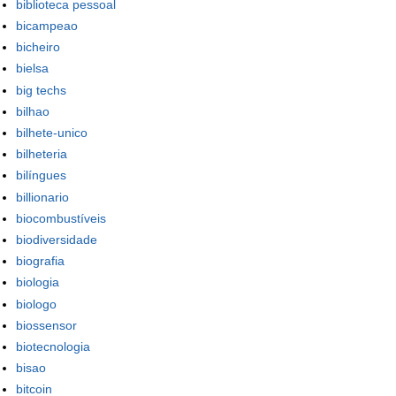
biblioteca pessoal
bicampeao
bicheiro
bielsa
big techs
bilhao
bilhete-unico
bilheteria
bilíngues
billionario
biocombustíveis
biodiversidade
biografia
biologia
biologo
biossensor
biotecnologia
bisao
bitcoin