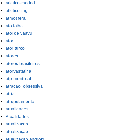
atletico-madrid
atletico-mg
atmosfera
ato falho
atol de vaavu
ator
ator turco
atores
atores brasileiros
atorvastatina
atp-montreal
atracao_obsessiva
atriz
atropelamento
atualidades
Atualidades
atualizacao
atualização
atualização android