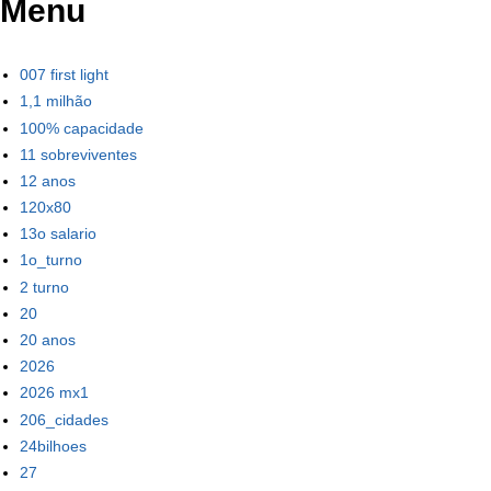
Menu
007 first light
1,1 milhão
100% capacidade
11 sobreviventes
12 anos
120x80
13o salario
1o_turno
2 turno
20
20 anos
2026
2026 mx1
206_cidades
24bilhoes
27