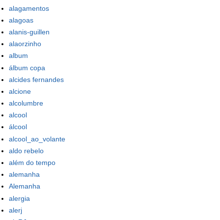
alagamentos
alagoas
alanis-guillen
alaorzinho
album
álbum copa
alcides fernandes
alcione
alcolumbre
alcool
álcool
alcool_ao_volante
aldo rebelo
além do tempo
alemanha
Alemanha
alergia
alerj