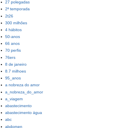
27 polegadas
2ª temporada
2t26
300 milhões
4 hábitos
50-anos
66 anos
70 perfis
76ers
8 de janeiro
8.7 milhoes
95_anos
a nobreza do amor
a_nobreza_do_amor
a_viagem
abastecimento
abastecimento água
abc
abdomen