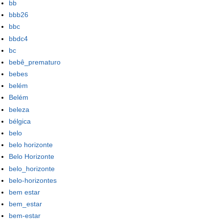
bb
bbb26
bbc
bbdc4
bc
bebê_prematuro
bebes
belém
Belém
beleza
bélgica
belo
belo horizonte
Belo Horizonte
belo_horizonte
belo-horizontes
bem estar
bem_estar
bem-estar