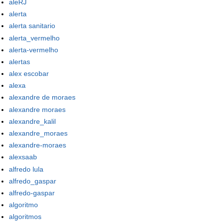
aleRJ
alerta
alerta sanitario
alerta_vermelho
alerta-vermelho
alertas
alex escobar
alexa
alexandre de moraes
alexandre moraes
alexandre_kalil
alexandre_moraes
alexandre-moraes
alexsaab
alfredo lula
alfredo_gaspar
alfredo-gaspar
algoritmo
algoritmos