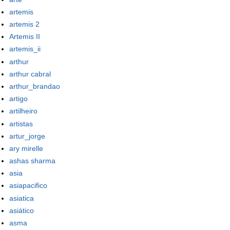
artemis
artemis 2
Artemis II
artemis_ii
arthur
arthur cabral
arthur_brandao
artigo
artilheiro
artistas
artur_jorge
ary mirelle
ashas sharma
asia
asiapacifico
asiatica
asiático
asma