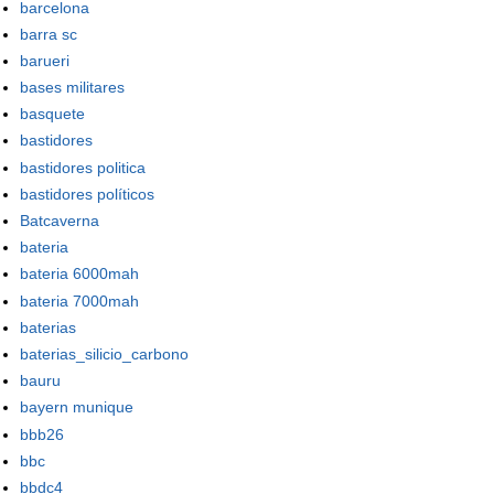
barcelona
barra sc
barueri
bases militares
basquete
bastidores
bastidores politica
bastidores políticos
Batcaverna
bateria
bateria 6000mah
bateria 7000mah
baterias
baterias_silicio_carbono
bauru
bayern munique
bbb26
bbc
bbdc4