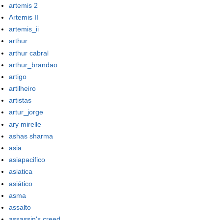
artemis 2
Artemis II
artemis_ii
arthur
arthur cabral
arthur_brandao
artigo
artilheiro
artistas
artur_jorge
ary mirelle
ashas sharma
asia
asiapacifico
asiatica
asiático
asma
assalto
assassin's creed