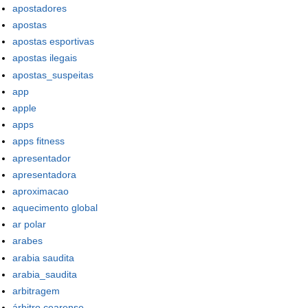
apostadores
apostas
apostas esportivas
apostas ilegais
apostas_suspeitas
app
apple
apps
apps fitness
apresentador
apresentadora
aproximacao
aquecimento global
ar polar
arabes
arabia saudita
arabia_saudita
arbitragem
árbitro cearense