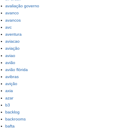
avaliação governo
avanco
avancos
avc
aventura
aviacao
aviação
aviao
avião
avião flórida
avibras
avição
axia
azar
b3
backlog
backrooms
bafta