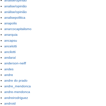
analise/opiniao
analise/opinião
análise/opinião
analisepolitica
anapolis
anarcocapitalismo
anarquia
ancapsu
ancelotti
ancilotti
andaraí
anderson-neiff
andes
andre
andre do prado
andre_mendonca
andre-mendonca
andreirodriguez
android