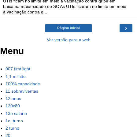
UTIs ficam no limite em meio à vacinação contra gripe em
baixa na maior cidade de SC As UTIs ficaram no limite em meio
à vacinação contra g...
›
Página inicial
Ver versão para a web
Menu
007 first light
1,1 milhão
100% capacidade
11 sobreviventes
12 anos
120x80
13o salario
1o_turno
2 turno
20