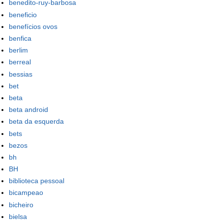
benedito-ruy-barbosa
beneficio
benefícios ovos
benfica
berlim
berreal
bessias
bet
beta
beta android
beta da esquerda
bets
bezos
bh
BH
biblioteca pessoal
bicampeao
bicheiro
bielsa