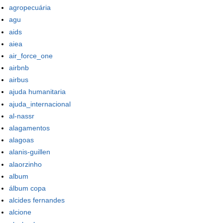
agropecuária
agu
aids
aiea
air_force_one
airbnb
airbus
ajuda humanitaria
ajuda_internacional
al-nassr
alagamentos
alagoas
alanis-guillen
alaorzinho
album
álbum copa
alcides fernandes
alcione