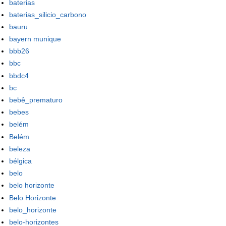
baterias
baterias_silicio_carbono
bauru
bayern munique
bbb26
bbc
bbdc4
bc
bebê_prematuro
bebes
belém
Belém
beleza
bélgica
belo
belo horizonte
Belo Horizonte
belo_horizonte
belo-horizontes