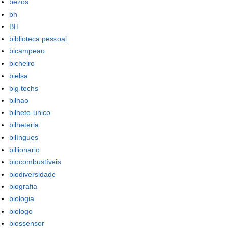
bezos
bh
BH
biblioteca pessoal
bicampeao
bicheiro
bielsa
big techs
bilhao
bilhete-unico
bilheteria
bilíngues
billionario
biocombustíveis
biodiversidade
biografia
biologia
biologo
biossensor