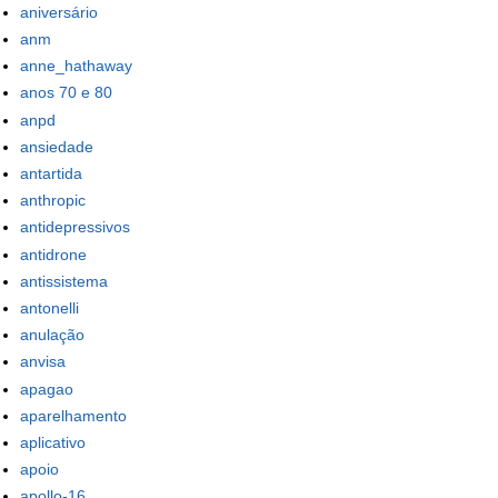
aniversário
anm
anne_hathaway
anos 70 e 80
anpd
ansiedade
antartida
anthropic
antidepressivos
antidrone
antissistema
antonelli
anulação
anvisa
apagao
aparelhamento
aplicativo
apoio
apollo-16