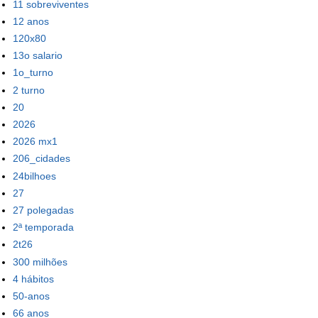
11 sobreviventes
12 anos
120x80
13o salario
1o_turno
2 turno
20
2026
2026 mx1
206_cidades
24bilhoes
27
27 polegadas
2ª temporada
2t26
300 milhões
4 hábitos
50-anos
66 anos