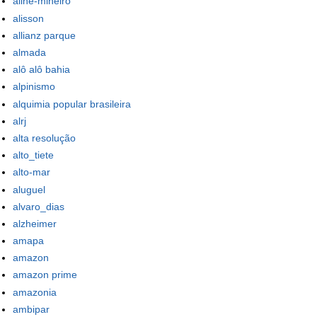
aline-mineiro
alisson
allianz parque
almada
alô alô bahia
alpinismo
alquimia popular brasileira
alrj
alta resolução
alto_tiete
alto-mar
aluguel
alvaro_dias
alzheimer
amapa
amazon
amazon prime
amazonia
ambipar