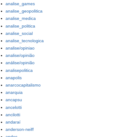
analise_games
analise_geopolitica
analise_medica
analise_politica
analise_social
analise_tecnologica
analise/opiniao
analise/opinião
análise/opinião
analisepolitica
anapolis
anarcocapitalismo
anarquia
ancapsu
ancelotti
ancilotti
andaraí
anderson-neiff
andes