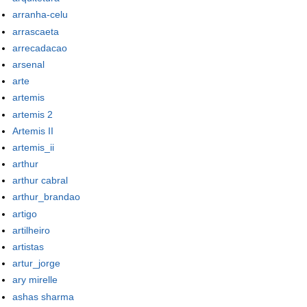
arranha-celu
arrascaeta
arrecadacao
arsenal
arte
artemis
artemis 2
Artemis II
artemis_ii
arthur
arthur cabral
arthur_brandao
artigo
artilheiro
artistas
artur_jorge
ary mirelle
ashas sharma