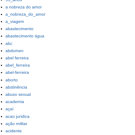
a nobreza do amor
a_nobreza_do_amor
a_viagem
abastecimento
abastecimento água
abc
abdomen
abel ferreira
abel_ferreira
abel-ferreira
aborto
abstinência
abuso sexual
academia
açaí
acao juridica
ação militar
acidente