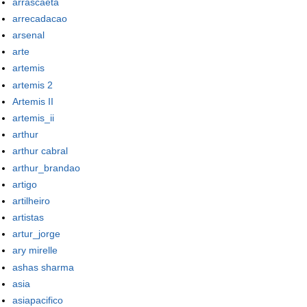
arrascaeta
arrecadacao
arsenal
arte
artemis
artemis 2
Artemis II
artemis_ii
arthur
arthur cabral
arthur_brandao
artigo
artilheiro
artistas
artur_jorge
ary mirelle
ashas sharma
asia
asiapacifico