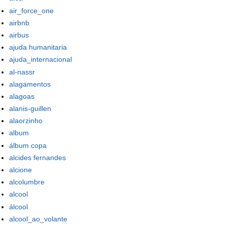
air_force_one
airbnb
airbus
ajuda humanitaria
ajuda_internacional
al-nassr
alagamentos
alagoas
alanis-guillen
alaorzinho
album
álbum copa
alcides fernandes
alcione
alcolumbre
alcool
álcool
alcool_ao_volante