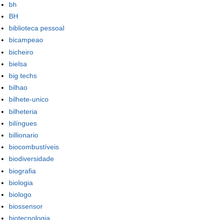
bh
BH
biblioteca pessoal
bicampeao
bicheiro
bielsa
big techs
bilhao
bilhete-unico
bilheteria
bilíngues
billionario
biocombustíveis
biodiversidade
biografia
biologia
biologo
biossensor
biotecnologia