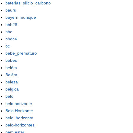
baterias_silicio_carbono
bauru
bayern munique
bbb26
bbc
bbdc4
bc
bebê_prematuro
bebes
belém
Belém
beleza
bélgica
belo
belo horizonte
Belo Horizonte
belo_horizonte
belo-horizontes
bem estar