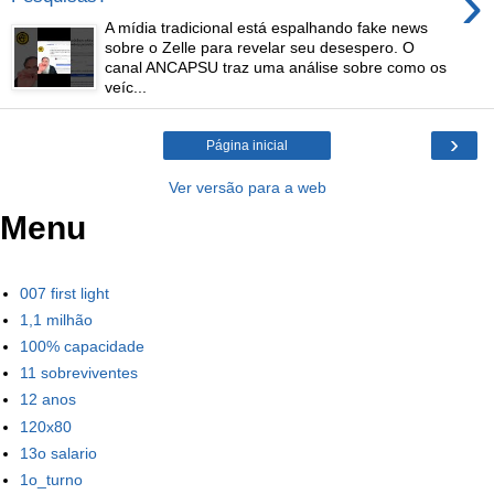
›
A mídia tradicional está espalhando fake news
sobre o Zelle para revelar seu desespero. O
canal ANCAPSU traz uma análise sobre como os
veíc...
›
Página inicial
Ver versão para a web
Menu
007 first light
1,1 milhão
100% capacidade
11 sobreviventes
12 anos
120x80
13o salario
1o_turno