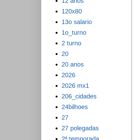
12 anos
120x80
13o salario
1o_turno
2 turno
20
20 anos
2026
2026 mx1
206_cidades
24bilhoes
27
27 polegadas
2ª temporada