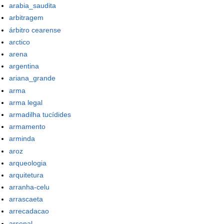
arabia_saudita
arbitragem
árbitro cearense
arctico
arena
argentina
ariana_grande
arma
arma legal
armadilha tucídides
armamento
arminda
aroz
arqueologia
arquitetura
arranha-celu
arrascaeta
arrecadacao
arsenal