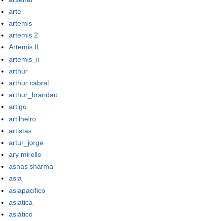
arte
artemis
artemis 2
Artemis II
artemis_ii
arthur
arthur cabral
arthur_brandao
artigo
artilheiro
artistas
artur_jorge
ary mirelle
ashas sharma
asia
asiapacifico
asiatica
asiático