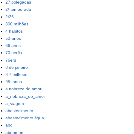
27 polegadas
2ª temporada
2t26
300 milhões
4 hábitos
50-anos
66 anos
70 perfis
76ers
8 de janeiro
8.7 milhoes
95_anos
a nobreza do amor
a_nobreza_do_amor
a_viagem
abastecimento
abastecimento água
abc
abdomen