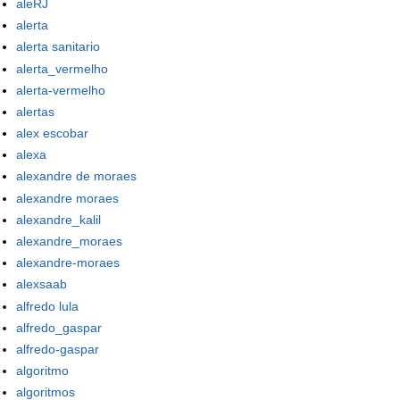
aleRJ
alerta
alerta sanitario
alerta_vermelho
alerta-vermelho
alertas
alex escobar
alexa
alexandre de moraes
alexandre moraes
alexandre_kalil
alexandre_moraes
alexandre-moraes
alexsaab
alfredo lula
alfredo_gaspar
alfredo-gaspar
algoritmo
algoritmos