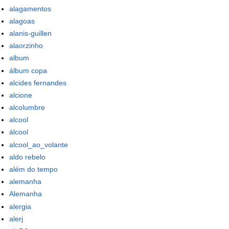
alagamentos
alagoas
alanis-guillen
alaorzinho
album
álbum copa
alcides fernandes
alcione
alcolumbre
alcool
álcool
alcool_ao_volante
aldo rebelo
além do tempo
alemanha
Alemanha
alergia
alerj