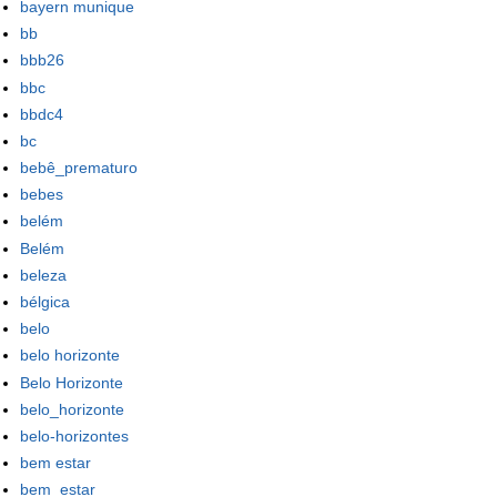
bayern munique
bb
bbb26
bbc
bbdc4
bc
bebê_prematuro
bebes
belém
Belém
beleza
bélgica
belo
belo horizonte
Belo Horizonte
belo_horizonte
belo-horizontes
bem estar
bem_estar