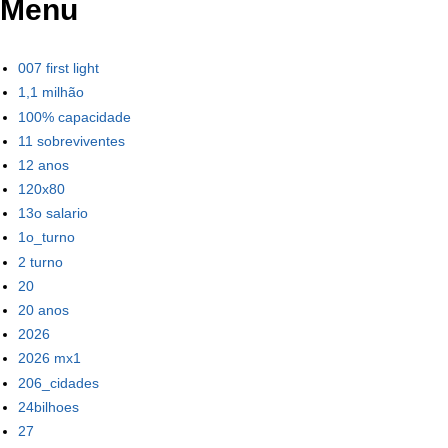
Menu
007 first light
1,1 milhão
100% capacidade
11 sobreviventes
12 anos
120x80
13o salario
1o_turno
2 turno
20
20 anos
2026
2026 mx1
206_cidades
24bilhoes
27