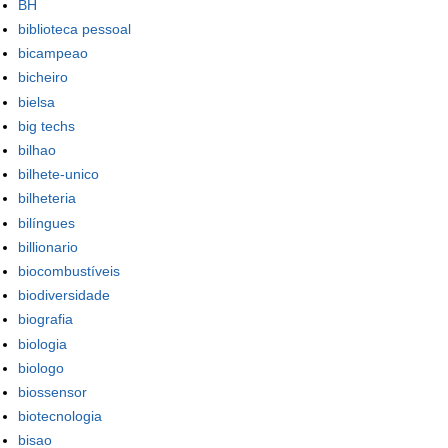
BH
biblioteca pessoal
bicampeao
bicheiro
bielsa
big techs
bilhao
bilhete-unico
bilheteria
bilíngues
billionario
biocombustíveis
biodiversidade
biografia
biologia
biologo
biossensor
biotecnologia
bisao