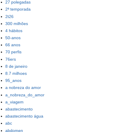
27 polegadas
2ª temporada
2t26
300 milhões
4 hábitos
50-anos
66 anos
70 perfis
76ers
8 de janeiro
8.7 milhoes
95_anos
a nobreza do amor
a_nobreza_do_amor
a_viagem
abastecimento
abastecimento água
abc
abdomen