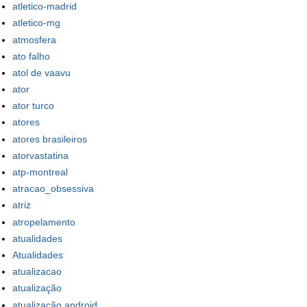
atletico-madrid
atletico-mg
atmosfera
ato falho
atol de vaavu
ator
ator turco
atores
atores brasileiros
atorvastatina
atp-montreal
atracao_obsessiva
atriz
atropelamento
atualidades
Atualidades
atualizacao
atualização
atualização android