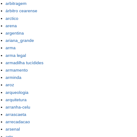
arbitragem
árbitro cearense
arctico
arena
argentina
ariana_grande
arma
arma legal
armadilha tucídides
armamento
arminda
aroz
arqueologia
arquitetura
arranha-celu
arrascaeta
arrecadacao
arsenal
arte