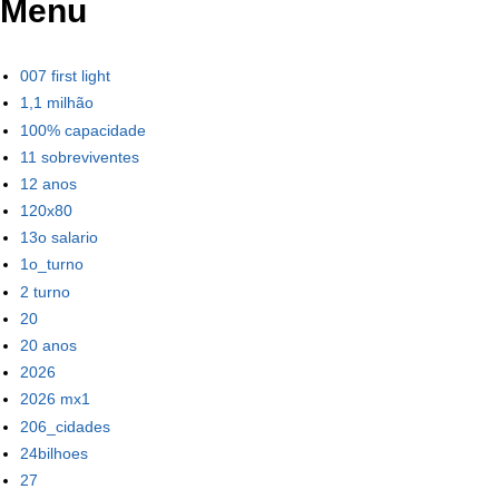
Menu
007 first light
1,1 milhão
100% capacidade
11 sobreviventes
12 anos
120x80
13o salario
1o_turno
2 turno
20
20 anos
2026
2026 mx1
206_cidades
24bilhoes
27