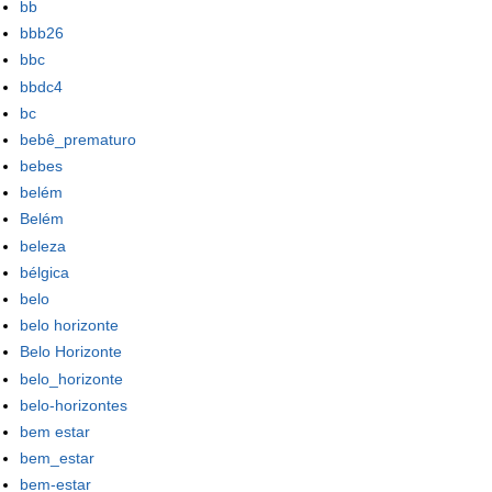
bb
bbb26
bbc
bbdc4
bc
bebê_prematuro
bebes
belém
Belém
beleza
bélgica
belo
belo horizonte
Belo Horizonte
belo_horizonte
belo-horizontes
bem estar
bem_estar
bem-estar