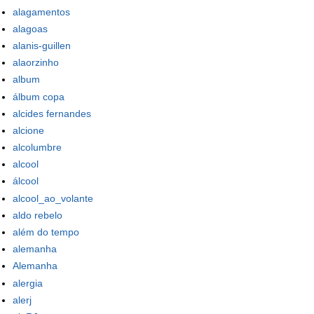
alagamentos
alagoas
alanis-guillen
alaorzinho
album
álbum copa
alcides fernandes
alcione
alcolumbre
alcool
álcool
alcool_ao_volante
aldo rebelo
além do tempo
alemanha
Alemanha
alergia
alerj