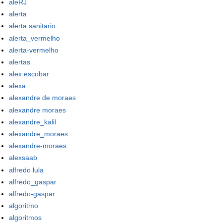
aleRJ
alerta
alerta sanitario
alerta_vermelho
alerta-vermelho
alertas
alex escobar
alexa
alexandre de moraes
alexandre moraes
alexandre_kalil
alexandre_moraes
alexandre-moraes
alexsaab
alfredo lula
alfredo_gaspar
alfredo-gaspar
algoritmo
algoritmos