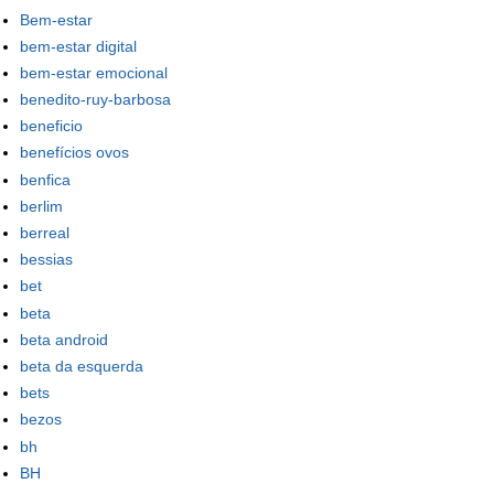
Bem-estar
bem-estar digital
bem-estar emocional
benedito-ruy-barbosa
beneficio
benefícios ovos
benfica
berlim
berreal
bessias
bet
beta
beta android
beta da esquerda
bets
bezos
bh
BH