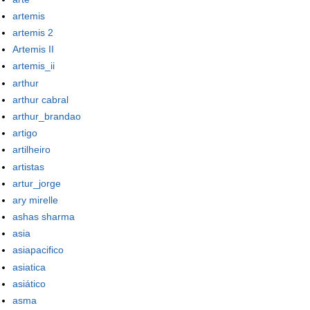
artemis
artemis 2
Artemis II
artemis_ii
arthur
arthur cabral
arthur_brandao
artigo
artilheiro
artistas
artur_jorge
ary mirelle
ashas sharma
asia
asiapacifico
asiatica
asiático
asma