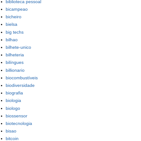
biblioteca pessoal
bicampeao
bicheiro
bielsa
big techs
bilhao
bilhete-unico
bilheteria
bilíngues
billionario
biocombustíveis
biodiversidade
biografia
biologia
biologo
biossensor
biotecnologia
bisao
bitcoin