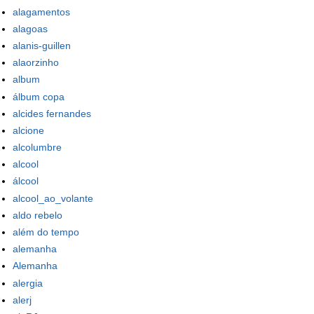
alagamentos
alagoas
alanis-guillen
alaorzinho
album
álbum copa
alcides fernandes
alcione
alcolumbre
alcool
álcool
alcool_ao_volante
aldo rebelo
além do tempo
alemanha
Alemanha
alergia
alerj