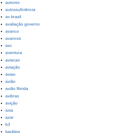
autores
autossuficiência
av brasil
avaliação governo
avanco
avancos
avc
aventura
aviacao
aviação
aviao
avião
avião flórida
avibras
avição
axia
azar
b3
backlog