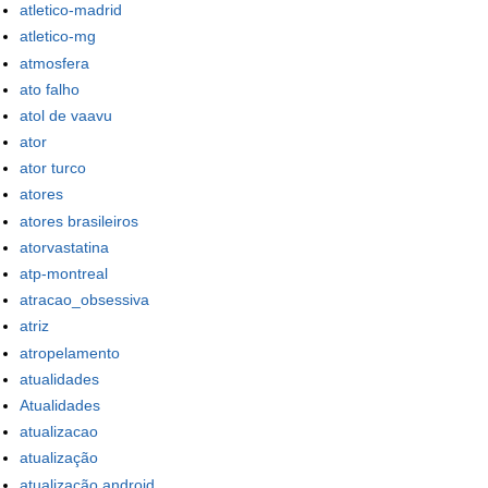
atletico-madrid
atletico-mg
atmosfera
ato falho
atol de vaavu
ator
ator turco
atores
atores brasileiros
atorvastatina
atp-montreal
atracao_obsessiva
atriz
atropelamento
atualidades
Atualidades
atualizacao
atualização
atualização android