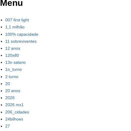
Menu
007 first light
1,1 milhão
100% capacidade
11 sobreviventes
12 anos
120x80
13o salario
1o_turno
2 turno
20
20 anos
2026
2026 mx1
206_cidades
24bilhoes
27