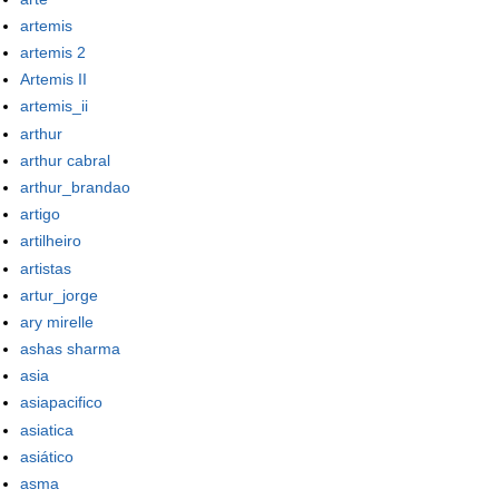
artemis
artemis 2
Artemis II
artemis_ii
arthur
arthur cabral
arthur_brandao
artigo
artilheiro
artistas
artur_jorge
ary mirelle
ashas sharma
asia
asiapacifico
asiatica
asiático
asma