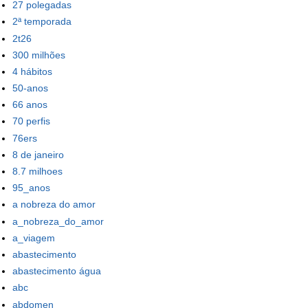
27 polegadas
2ª temporada
2t26
300 milhões
4 hábitos
50-anos
66 anos
70 perfis
76ers
8 de janeiro
8.7 milhoes
95_anos
a nobreza do amor
a_nobreza_do_amor
a_viagem
abastecimento
abastecimento água
abc
abdomen