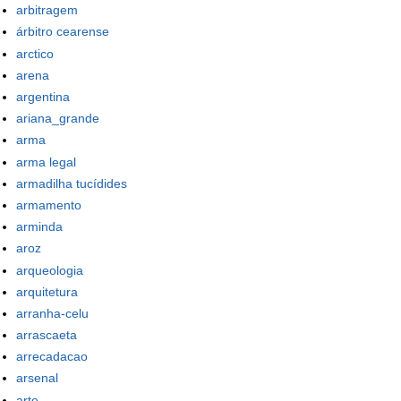
arbitragem
árbitro cearense
arctico
arena
argentina
ariana_grande
arma
arma legal
armadilha tucídides
armamento
arminda
aroz
arqueologia
arquitetura
arranha-celu
arrascaeta
arrecadacao
arsenal
arte