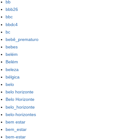
bb
bbb26
bbc
bbdc4
bc
bebê_prematuro
bebes
belém
Belém
beleza
bélgica
belo
belo horizonte
Belo Horizonte
belo_horizonte
belo-horizontes
bem estar
bem_estar
bem-estar