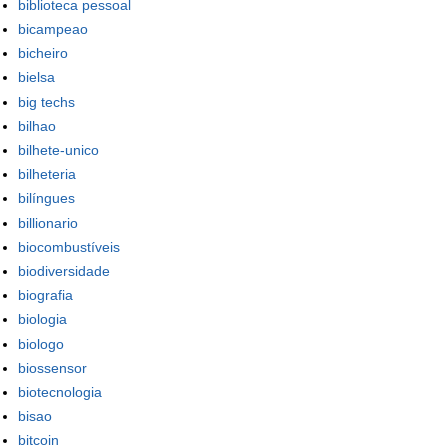
biblioteca pessoal
bicampeao
bicheiro
bielsa
big techs
bilhao
bilhete-unico
bilheteria
bilíngues
billionario
biocombustíveis
biodiversidade
biografia
biologia
biologo
biossensor
biotecnologia
bisao
bitcoin