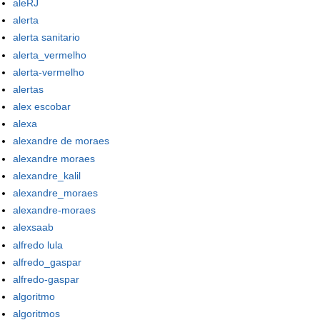
aleRJ
alerta
alerta sanitario
alerta_vermelho
alerta-vermelho
alertas
alex escobar
alexa
alexandre de moraes
alexandre moraes
alexandre_kalil
alexandre_moraes
alexandre-moraes
alexsaab
alfredo lula
alfredo_gaspar
alfredo-gaspar
algoritmo
algoritmos