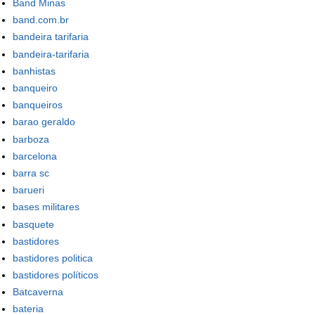
Band Minas
band.com.br
bandeira tarifaria
bandeira-tarifaria
banhistas
banqueiro
banqueiros
barao geraldo
barboza
barcelona
barra sc
barueri
bases militares
basquete
bastidores
bastidores politica
bastidores políticos
Batcaverna
bateria