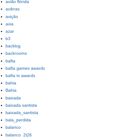
avião flórida
avibras
avição
axia
azar
b3
backlog
backrooms
bafta
bafta games awards
bafta tv awards
bahia
Bahia
baixada
baixada santista
baixada_santista
bala_perdida
balanco
balanco_2t26