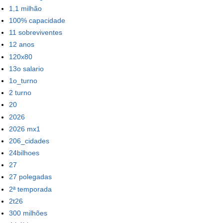
1,1 milhão
100% capacidade
11 sobreviventes
12 anos
120x80
13o salario
1o_turno
2 turno
20
2026
2026 mx1
206_cidades
24bilhoes
27
27 polegadas
2ª temporada
2t26
300 milhões