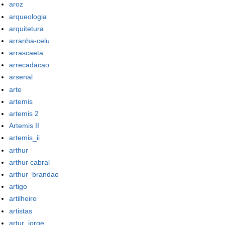
aroz
arqueologia
arquitetura
arranha-celu
arrascaeta
arrecadacao
arsenal
arte
artemis
artemis 2
Artemis II
artemis_ii
arthur
arthur cabral
arthur_brandao
artigo
artilheiro
artistas
artur_jorge