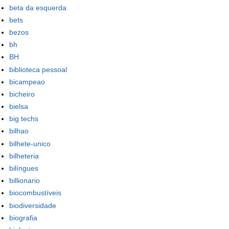
beta da esquerda
bets
bezos
bh
BH
biblioteca pessoal
bicampeao
bicheiro
bielsa
big techs
bilhao
bilhete-unico
bilheteria
bilíngues
billionario
biocombustíveis
biodiversidade
biografia