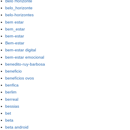
Belo Horizonte
belo_horizonte
belo-horizontes
bem estar
bem_estar
bem-estar
Bem-estar
bem-estar digital
bem-estar emocional
benedito-ruy-barbosa
beneficio
benefícios ovos
benfica
berlim
berreal
bessias
bet
beta
beta android