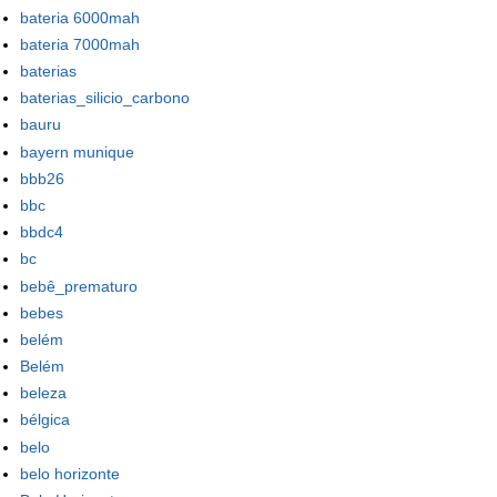
bateria 6000mah
bateria 7000mah
baterias
baterias_silicio_carbono
bauru
bayern munique
bbb26
bbc
bbdc4
bc
bebê_prematuro
bebes
belém
Belém
beleza
bélgica
belo
belo horizonte