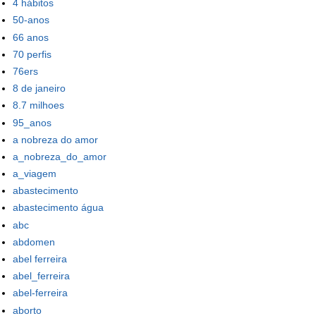
4 hábitos
50-anos
66 anos
70 perfis
76ers
8 de janeiro
8.7 milhoes
95_anos
a nobreza do amor
a_nobreza_do_amor
a_viagem
abastecimento
abastecimento água
abc
abdomen
abel ferreira
abel_ferreira
abel-ferreira
aborto