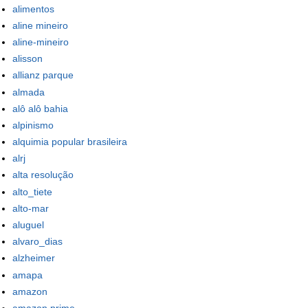
alimentos
aline mineiro
aline-mineiro
alisson
allianz parque
almada
alô alô bahia
alpinismo
alquimia popular brasileira
alrj
alta resolução
alto_tiete
alto-mar
aluguel
alvaro_dias
alzheimer
amapa
amazon
amazon prime