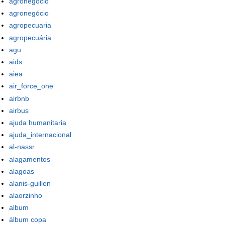
agronegocio
agronegócio
agropecuaria
agropecuária
agu
aids
aiea
air_force_one
airbnb
airbus
ajuda humanitaria
ajuda_internacional
al-nassr
alagamentos
alagoas
alanis-guillen
alaorzinho
album
álbum copa