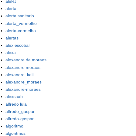
aleRJ
alerta
alerta sanitario
alerta_vermelho
alerta-vermelho
alertas
alex escobar
alexa
alexandre de moraes
alexandre moraes
alexandre_kalil
alexandre_moraes
alexandre-moraes
alexsaab
alfredo lula
alfredo_gaspar
alfredo-gaspar
algoritmo
algoritmos