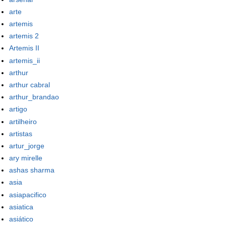
arte
artemis
artemis 2
Artemis II
artemis_ii
arthur
arthur cabral
arthur_brandao
artigo
artilheiro
artistas
artur_jorge
ary mirelle
ashas sharma
asia
asiapacifico
asiatica
asiático