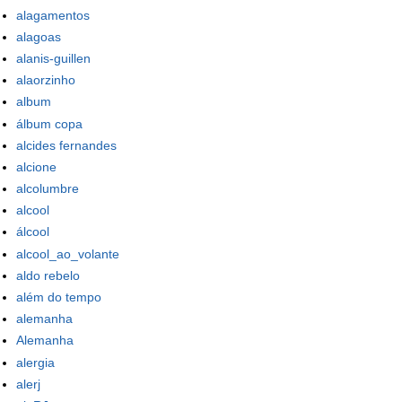
alagamentos
alagoas
alanis-guillen
alaorzinho
album
álbum copa
alcides fernandes
alcione
alcolumbre
alcool
álcool
alcool_ao_volante
aldo rebelo
além do tempo
alemanha
Alemanha
alergia
alerj