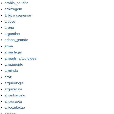
arabia_saudita
arbitragem
árbitro cearense
arctico
arena
argentina
ariana_grande
arma
arma legal
armadilha tucídides
armamento
arminda
aroz
arqueologia
arquitetura
arranha-celu
arrascaeta
arrecadacao
arsenal