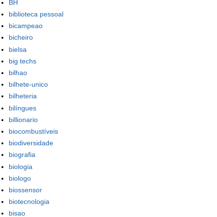
BH
biblioteca pessoal
bicampeao
bicheiro
bielsa
big techs
bilhao
bilhete-unico
bilheteria
bilíngues
billionario
biocombustíveis
biodiversidade
biografia
biologia
biologo
biossensor
biotecnologia
bisao