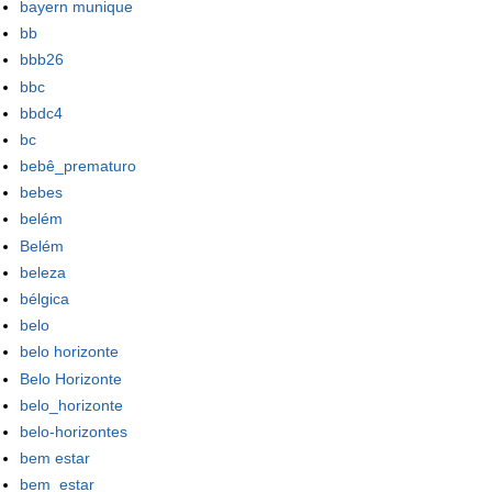
bayern munique
bb
bbb26
bbc
bbdc4
bc
bebê_prematuro
bebes
belém
Belém
beleza
bélgica
belo
belo horizonte
Belo Horizonte
belo_horizonte
belo-horizontes
bem estar
bem_estar