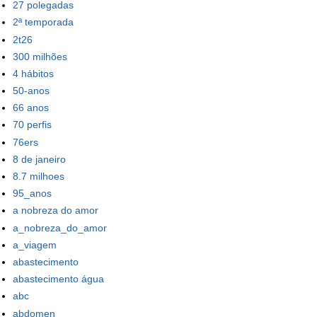
27 polegadas
2ª temporada
2t26
300 milhões
4 hábitos
50-anos
66 anos
70 perfis
76ers
8 de janeiro
8.7 milhoes
95_anos
a nobreza do amor
a_nobreza_do_amor
a_viagem
abastecimento
abastecimento água
abc
abdomen