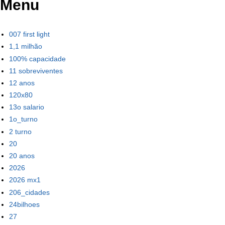
Menu
007 first light
1,1 milhão
100% capacidade
11 sobreviventes
12 anos
120x80
13o salario
1o_turno
2 turno
20
20 anos
2026
2026 mx1
206_cidades
24bilhoes
27