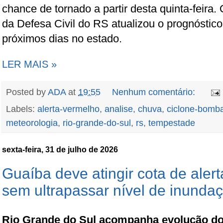
chance de tornado a partir desta quinta-feira
da Defesa Civil do RS atualizou o prognóstic
próximos dias no estado.
LER MAIS »
Posted by
ADA
at
19:55
Nenhum comentário:
Labels:
alerta-vermelho
,
analise
,
chuva
,
ciclone-bomb
meteorologia
,
rio-grande-do-sul
,
rs
,
tempestade
sexta-feira, 31 de julho de 2026
Guaíba deve atingir cota de aler
sem ultrapassar nível de inunda
Rio Grande do Sul acompanha evolução do