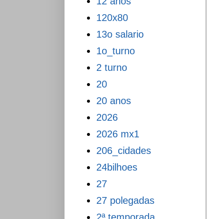
12 anos
120x80
13o salario
1o_turno
2 turno
20
20 anos
2026
2026 mx1
206_cidades
24bilhoes
27
27 polegadas
2ª temporada