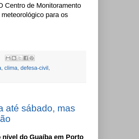
. O Centro de Monitoramento
o meteorológico para os
a
,
clima
,
defesa-civil
,
ta até sábado, mas
ção
 nível do Guaíba em Porto