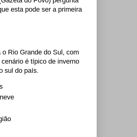
H (Gazeta do Povo) pergunta
ue esta pode ser a primeira
a o Rio Grande do Sul, com
cenário é típico de inverno
 sul do país.
s
 neve
gião