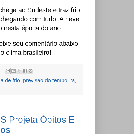
chega ao Sudeste e traz frio
á chegando com tudo. A neve
o nesta época do ano.
eixe seu comentário abaixo
clima brasileiro!
a de frio
,
previsao do tempo
,
rs
,
S Projeta Óbitos E
ios