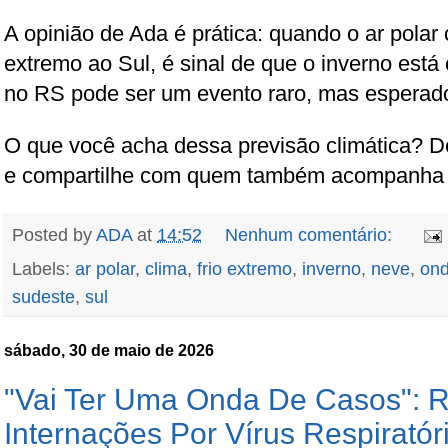
A opinião de Ada é prática: quando o ar polar 
extremo ao Sul, é sinal de que o inverno est
no RS pode ser um evento raro, mas esperad
O que você acha dessa previsão climática? D
e compartilhe com quem também acompanha o 
Posted by
ADA
at
14:52
Nenhum comentário:
Labels:
ar polar
,
clima
,
frio extremo
,
inverno
,
neve
,
ond
sudeste
,
sul
sábado, 30 de maio de 2026
"Vai Ter Uma Onda De Casos": R
Internações Por Vírus Respiratór