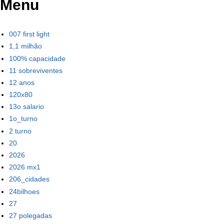
Menu
007 first light
1,1 milhão
100% capacidade
11 sobreviventes
12 anos
120x80
13o salario
1o_turno
2 turno
20
2026
2026 mx1
206_cidades
24bilhoes
27
27 polegadas