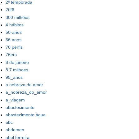
2ª temporada
2t26
300 milhões
4 hábitos
50-anos
66 anos
70 perfis
76ers
8 de janeiro
8.7 milhoes
95_anos
a nobreza do amor
a_nobreza_do_amor
a_viagem
abastecimento
abastecimento água
abc
abdomen
abel ferreira