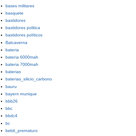
bases militares
basquete
bastidores
bastidores politica
bastidores políticos
Batcaverna
bateria
bateria 6000mah
bateria 7000mah
baterias
baterias_silicio_carbono
bauru
bayern munique
bbb26
bbc
bbdc4
bc
bebê_prematuro