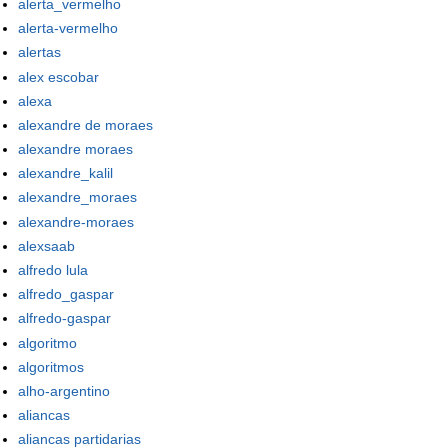
alerta_vermelho
alerta-vermelho
alertas
alex escobar
alexa
alexandre de moraes
alexandre moraes
alexandre_kalil
alexandre_moraes
alexandre-moraes
alexsaab
alfredo lula
alfredo_gaspar
alfredo-gaspar
algoritmo
algoritmos
alho-argentino
aliancas
aliancas partidarias