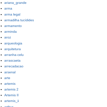
ariana_grande
arma
arma legal
armadilha tucídides
armamento
arminda
aroz
arqueologia
arquitetura
arranha-celu
arrascaeta
arrecadacao
arsenal
arte
artemis
artemis 2
Artemis II
artemis_ii
arthur