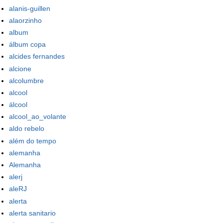
alanis-guillen
alaorzinho
album
álbum copa
alcides fernandes
alcione
alcolumbre
alcool
álcool
alcool_ao_volante
aldo rebelo
além do tempo
alemanha
Alemanha
alerj
aleRJ
alerta
alerta sanitario