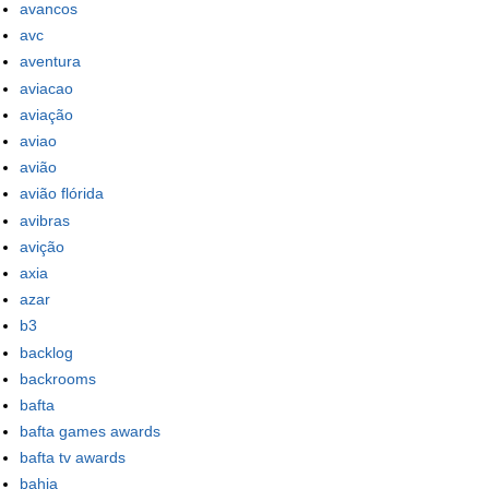
avancos
avc
aventura
aviacao
aviação
aviao
avião
avião flórida
avibras
avição
axia
azar
b3
backlog
backrooms
bafta
bafta games awards
bafta tv awards
bahia