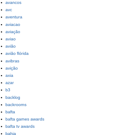
avancos
avc
aventura
aviacao
aviação
aviao
avião
avião flórida
avibras
avição
axia
azar
b3
backlog
backrooms
bafta
bafta games awards
bafta tv awards
bahia