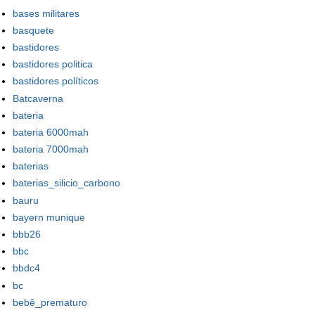
bases militares
basquete
bastidores
bastidores politica
bastidores políticos
Batcaverna
bateria
bateria 6000mah
bateria 7000mah
baterias
baterias_silicio_carbono
bauru
bayern munique
bbb26
bbc
bbdc4
bc
bebê_prematuro