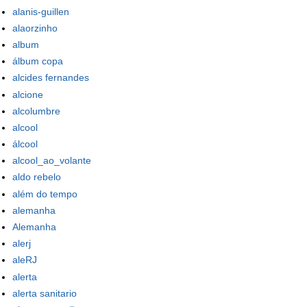
alanis-guillen
alaorzinho
album
álbum copa
alcides fernandes
alcione
alcolumbre
alcool
álcool
alcool_ao_volante
aldo rebelo
além do tempo
alemanha
Alemanha
alerj
aleRJ
alerta
alerta sanitario