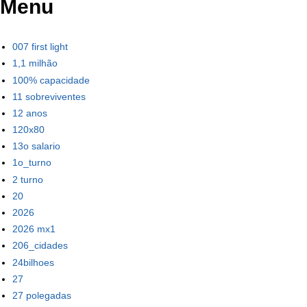
Menu
007 first light
1,1 milhão
100% capacidade
11 sobreviventes
12 anos
120x80
13o salario
1o_turno
2 turno
20
2026
2026 mx1
206_cidades
24bilhoes
27
27 polegadas