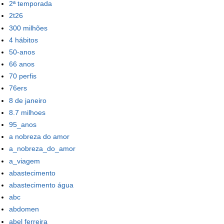
2ª temporada
2t26
300 milhões
4 hábitos
50-anos
66 anos
70 perfis
76ers
8 de janeiro
8.7 milhoes
95_anos
a nobreza do amor
a_nobreza_do_amor
a_viagem
abastecimento
abastecimento água
abc
abdomen
abel ferreira