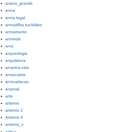
ariana_grande
arma
arma legal
armadilha tucídides
armamento
arminda
aroz
arqueologia
arquitetura
arranha-celu
arrascaeta
arrecadacao
arsenal
arte
artemis
artemis 2
Artemis II
artemis_ii
arthur