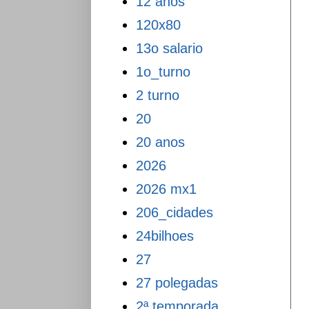
12 anos
120x80
13o salario
1o_turno
2 turno
20
20 anos
2026
2026 mx1
206_cidades
24bilhoes
27
27 polegadas
2ª temporada