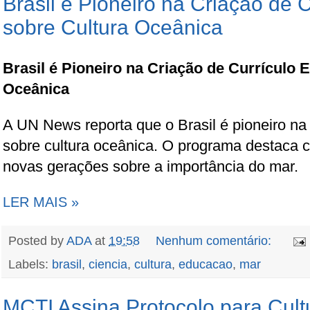
Brasil é Pioneiro na Criação de C
sobre Cultura Oceânica
Brasil é Pioneiro na Criação de Currículo 
Oceânica
A UN News reporta que o Brasil é pioneiro na 
sobre cultura oceânica. O programa destaca 
novas gerações sobre a importância do mar.
LER MAIS »
Posted by
ADA
at
19:58
Nenhum comentário:
Labels:
brasil
,
ciencia
,
cultura
,
educacao
,
mar
MCTI Assina Protocolo para Cul