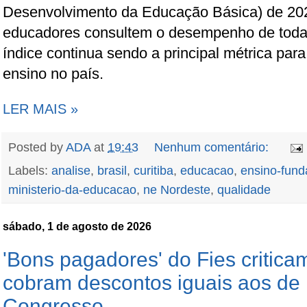
Desenvolvimento da Educação Básica) de 202
educadores consultem o desempenho de todas 
índice continua sendo a principal métrica para
ensino no país.
LER MAIS »
Posted by
ADA
at
19:43
Nenhum comentário:
Labels:
analise
,
brasil
,
curitiba
,
educacao
,
ensino-fund
ministerio-da-educacao
,
ne Nordeste
,
qualidade
sábado, 1 de agosto de 2026
'Bons pagadores' do Fies critica
cobram descontos iguais aos de 
Congresso