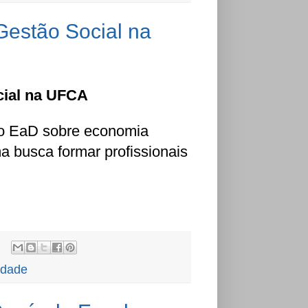
Gestão Social na
cial na UFCA
rso EaD sobre economia
ma busca formar profissionais
idade