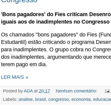
'Bons pagadores' do Fies criticam Desenr
iguais aos de inadimplentes no Congresso
Os chamados "bons pagadores" do Fies (Fun
Estudantil) estão criticando o programa Dese
para inadimplentes. O grupo cobra no Congre
dos inadimplentes, argumentando que merec
terem pago em dia.
LER MAIS »
Posted by
ADA
at
20:17
Nenhum comentário:
Labels:
analise
,
brasil
,
congresso
,
economia
,
educaca