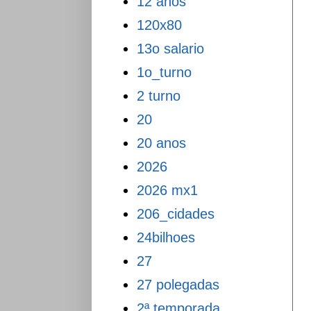
12 anos
120x80
13o salario
1o_turno
2 turno
20
20 anos
2026
2026 mx1
206_cidades
24bilhoes
27
27 polegadas
2ª temporada