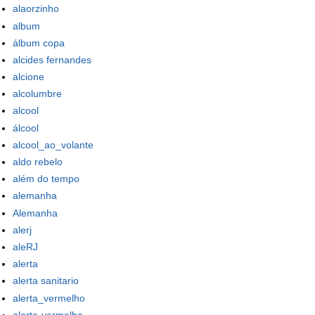
alaorzinho
album
álbum copa
alcides fernandes
alcione
alcolumbre
alcool
álcool
alcool_ao_volante
aldo rebelo
além do tempo
alemanha
Alemanha
alerj
aleRJ
alerta
alerta sanitario
alerta_vermelho
alerta-vermelho