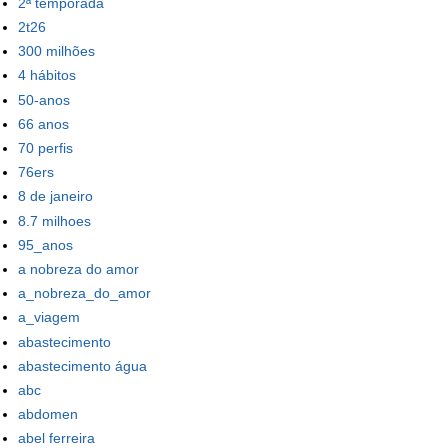
2ª temporada
2t26
300 milhões
4 hábitos
50-anos
66 anos
70 perfis
76ers
8 de janeiro
8.7 milhoes
95_anos
a nobreza do amor
a_nobreza_do_amor
a_viagem
abastecimento
abastecimento água
abc
abdomen
abel ferreira