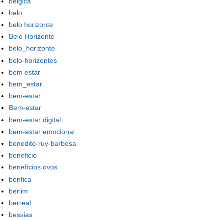
bélgica
belo
belo horizonte
Belo Horizonte
belo_horizonte
belo-horizontes
bem estar
bem_estar
bem-estar
Bem-estar
bem-estar digital
bem-estar emocional
benedito-ruy-barbosa
beneficio
benefícios ovos
benfica
berlim
berreal
bessias