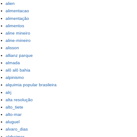
alien
alimentacao
alimentação
alimentos
aline mineiro
aline-mineiro
alisson
allianz parque
almada
alô alô bahia
alpinismo
alquimia popular brasileira
alrj
alta resolução
alto_tiete
alto-mar
aluguel
alvaro_dias
alzheimer