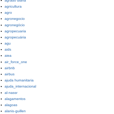
agrado diana
agricultura
agro
agronegocio
agronegócio
agropecuaria
agropecuária
agu
aids
aiea
air_force_one
airbnb
airbus
ajuda humanitaria
ajuda_internacional
al-nassr
alagamentos
alagoas
alanis-guillen