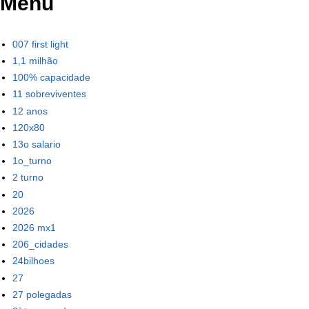
Menu
007 first light
1,1 milhão
100% capacidade
11 sobreviventes
12 anos
120x80
13o salario
1o_turno
2 turno
20
2026
2026 mx1
206_cidades
24bilhoes
27
27 polegadas