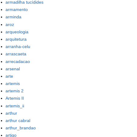
armadilha tucídides
armamento
arminda
aroz
arqueologia
arquitetura
arranha-celu
arrascaeta
arrecadacao
arsenal
arte
artemis
artemis 2
Artemis II
artemis_ii
arthur
arthur cabral
arthur_brandao
artigo