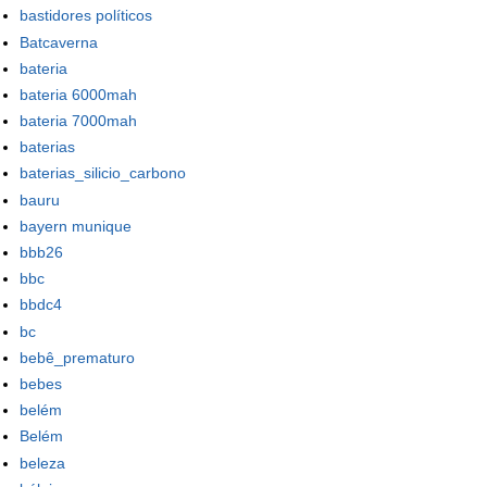
bastidores políticos
Batcaverna
bateria
bateria 6000mah
bateria 7000mah
baterias
baterias_silicio_carbono
bauru
bayern munique
bbb26
bbc
bbdc4
bc
bebê_prematuro
bebes
belém
Belém
beleza