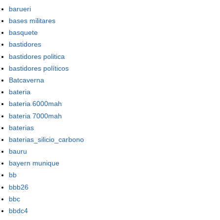
barueri
bases militares
basquete
bastidores
bastidores politica
bastidores políticos
Batcaverna
bateria
bateria 6000mah
bateria 7000mah
baterias
baterias_silicio_carbono
bauru
bayern munique
bb
bbb26
bbc
bbdc4