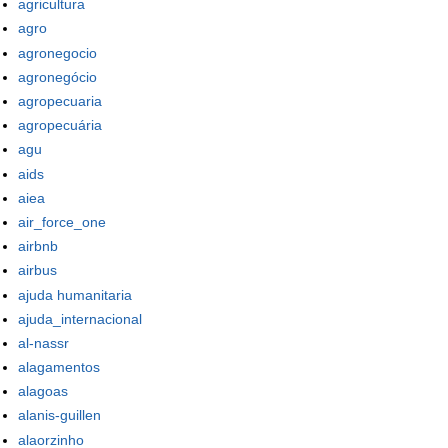
agricultura
agro
agronegocio
agronegócio
agropecuaria
agropecuária
agu
aids
aiea
air_force_one
airbnb
airbus
ajuda humanitaria
ajuda_internacional
al-nassr
alagamentos
alagoas
alanis-guillen
alaorzinho