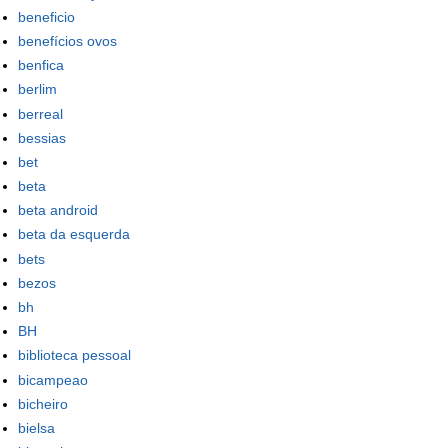
beneficio
benefícios ovos
benfica
berlim
berreal
bessias
bet
beta
beta android
beta da esquerda
bets
bezos
bh
BH
biblioteca pessoal
bicampeao
bicheiro
bielsa