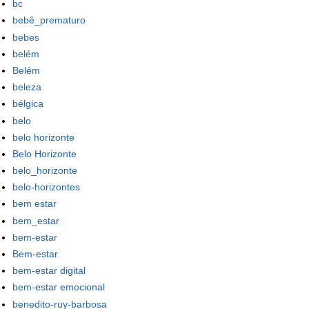
bc
bebê_prematuro
bebes
belém
Belém
beleza
bélgica
belo
belo horizonte
Belo Horizonte
belo_horizonte
belo-horizontes
bem estar
bem_estar
bem-estar
Bem-estar
bem-estar digital
bem-estar emocional
benedito-ruy-barbosa