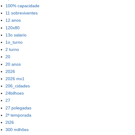
100% capacidade
11 sobreviventes
12 anos
120x80
13o salario
1o_turno
2 turno
20
20 anos
2026
2026 mx1
206_cidades
24bilhoes
27
27 polegadas
2ª temporada
2t26
300 milhões