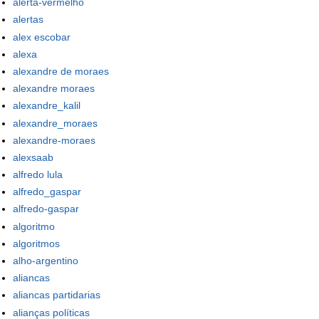
alerta-vermelho
alertas
alex escobar
alexa
alexandre de moraes
alexandre moraes
alexandre_kalil
alexandre_moraes
alexandre-moraes
alexsaab
alfredo lula
alfredo_gaspar
alfredo-gaspar
algoritmo
algoritmos
alho-argentino
aliancas
aliancas partidarias
alianças políticas