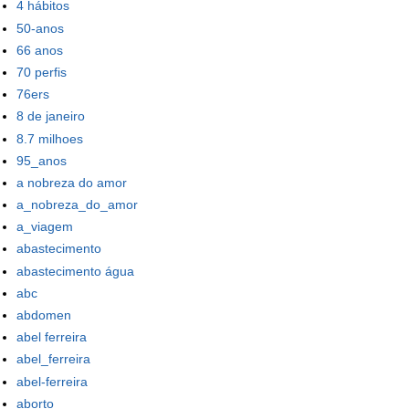
4 hábitos
50-anos
66 anos
70 perfis
76ers
8 de janeiro
8.7 milhoes
95_anos
a nobreza do amor
a_nobreza_do_amor
a_viagem
abastecimento
abastecimento água
abc
abdomen
abel ferreira
abel_ferreira
abel-ferreira
aborto