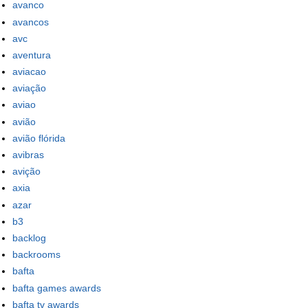
avanco
avancos
avc
aventura
aviacao
aviação
aviao
avião
avião flórida
avibras
avição
axia
azar
b3
backlog
backrooms
bafta
bafta games awards
bafta tv awards