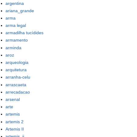
argentina
ariana_grande
arma
arma legal
armadilha tucídides
armamento
arminda
aroz
arqueologia
arquitetura
arranha-celu
arrascaeta
arrecadacao
arsenal
arte
artemis
artemis 2
Artemis II
artemis_ii