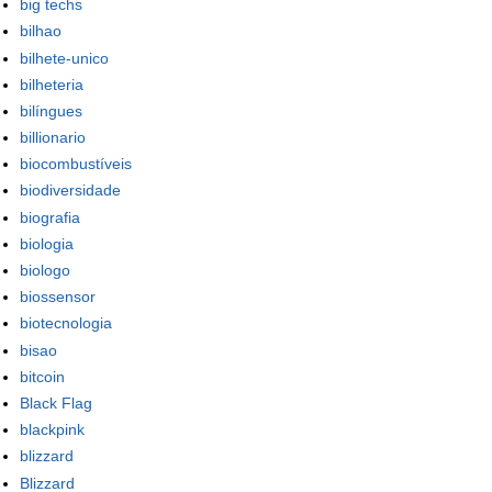
big techs
bilhao
bilhete-unico
bilheteria
bilíngues
billionario
biocombustíveis
biodiversidade
biografia
biologia
biologo
biossensor
biotecnologia
bisao
bitcoin
Black Flag
blackpink
blizzard
Blizzard