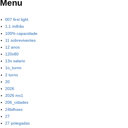
Menu
007 first light
1,1 milhão
100% capacidade
11 sobreviventes
12 anos
120x80
13o salario
1o_turno
2 turno
20
2026
2026 mx1
206_cidades
24bilhoes
27
27 polegadas