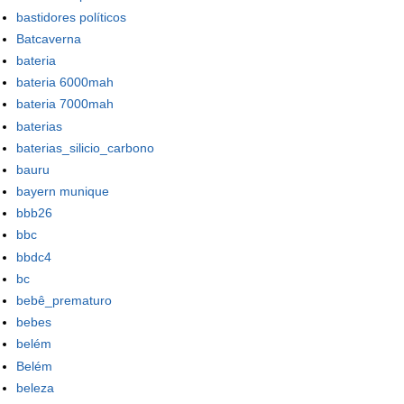
bastidores políticos
Batcaverna
bateria
bateria 6000mah
bateria 7000mah
baterias
baterias_silicio_carbono
bauru
bayern munique
bbb26
bbc
bbdc4
bc
bebê_prematuro
bebes
belém
Belém
beleza