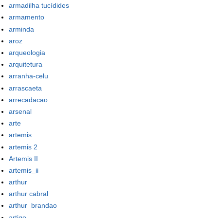
armadilha tucídides
armamento
arminda
aroz
arqueologia
arquitetura
arranha-celu
arrascaeta
arrecadacao
arsenal
arte
artemis
artemis 2
Artemis II
artemis_ii
arthur
arthur cabral
arthur_brandao
artigo