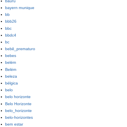
bauru
bayern munique
bb
bbb26
bbc
bbdc4
bc
bebê_prematuro
bebes
belém
Belém
beleza
bélgica
belo
belo horizonte
Belo Horizonte
belo_horizonte
belo-horizontes
bem estar