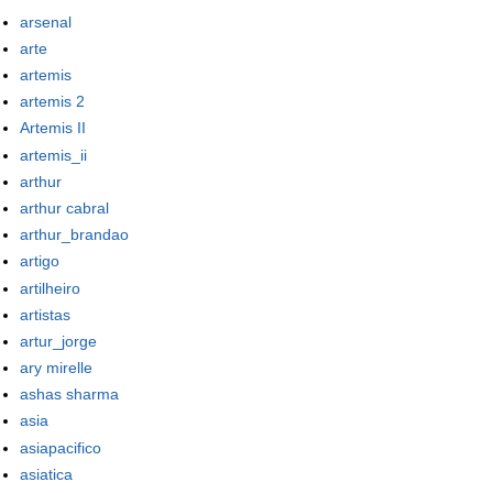
arsenal
arte
artemis
artemis 2
Artemis II
artemis_ii
arthur
arthur cabral
arthur_brandao
artigo
artilheiro
artistas
artur_jorge
ary mirelle
ashas sharma
asia
asiapacifico
asiatica