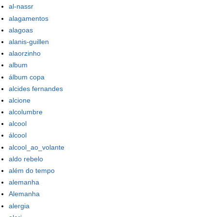
al-nassr
alagamentos
alagoas
alanis-guillen
alaorzinho
album
álbum copa
alcides fernandes
alcione
alcolumbre
alcool
álcool
alcool_ao_volante
aldo rebelo
além do tempo
alemanha
Alemanha
alergia