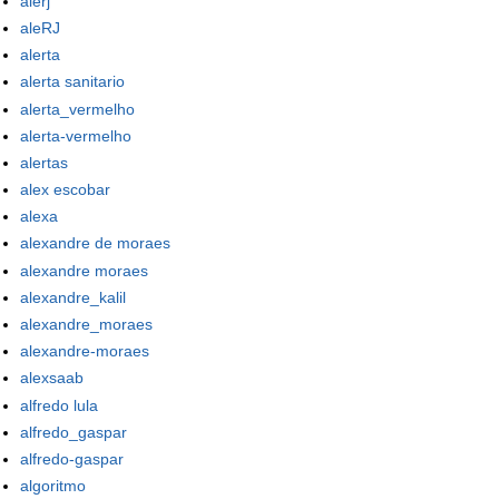
alerj
aleRJ
alerta
alerta sanitario
alerta_vermelho
alerta-vermelho
alertas
alex escobar
alexa
alexandre de moraes
alexandre moraes
alexandre_kalil
alexandre_moraes
alexandre-moraes
alexsaab
alfredo lula
alfredo_gaspar
alfredo-gaspar
algoritmo