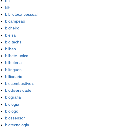
bh
BH
biblioteca pessoal
bicampeao
bicheiro
bielsa
big techs
bilhao
bilhete-unico
bilheteria
bilíngues
billionario
biocombustíveis
biodiversidade
biografia
biologia
biologo
biossensor
biotecnologia