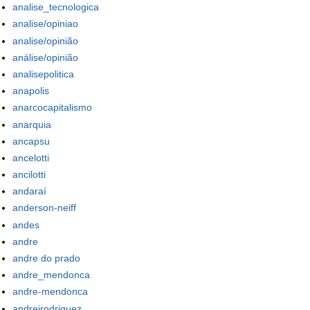
analise_tecnologica
analise/opiniao
analise/opinião
análise/opinião
analisepolitica
anapolis
anarcocapitalismo
anarquia
ancapsu
ancelotti
ancilotti
andaraí
anderson-neiff
andes
andre
andre do prado
andre_mendonca
andre-mendonca
andreirodriguez