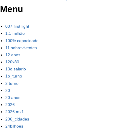
Menu
007 first light
1,1 milhão
100% capacidade
11 sobreviventes
12 anos
120x80
13o salario
1o_turno
2 turno
20
20 anos
2026
2026 mx1
206_cidades
24bilhoes