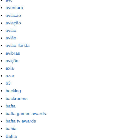
avc
aventura
aviacao
aviação
aviao
avião
avião flórida
avibras
avição
axia
azar
b3
backlog
backrooms
bafta
bafta games awards
bafta tv awards
bahia
Bahia