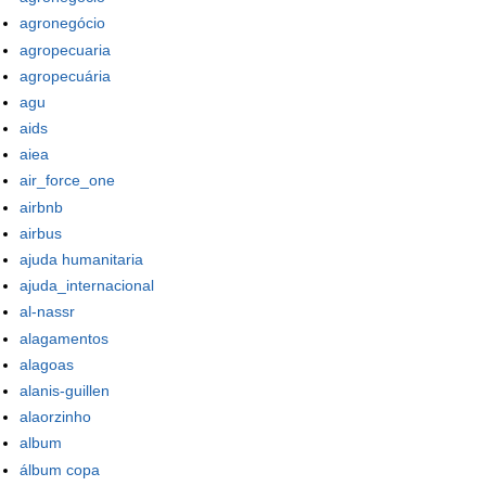
agronegócio
agropecuaria
agropecuária
agu
aids
aiea
air_force_one
airbnb
airbus
ajuda humanitaria
ajuda_internacional
al-nassr
alagamentos
alagoas
alanis-guillen
alaorzinho
album
álbum copa