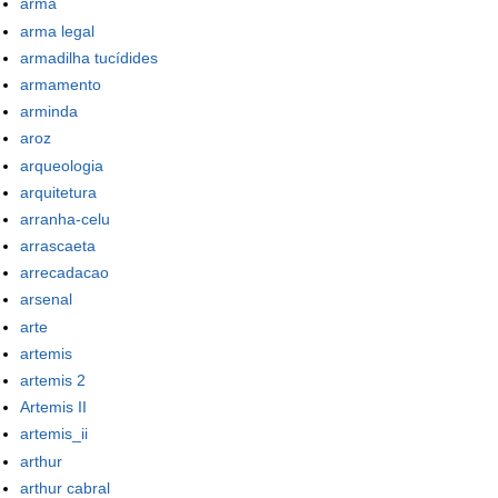
arma
arma legal
armadilha tucídides
armamento
arminda
aroz
arqueologia
arquitetura
arranha-celu
arrascaeta
arrecadacao
arsenal
arte
artemis
artemis 2
Artemis II
artemis_ii
arthur
arthur cabral