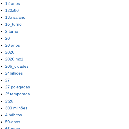
12 anos
120x80
13o salario
1o_turno
2 turno
20
20 anos
2026
2026 mx1
206_cidades
24bilhoes
27
27 polegadas
2ª temporada
2t26
300 milhões
4 hábitos
50-anos
66 anos