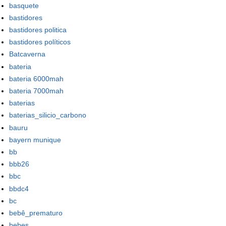
basquete
bastidores
bastidores politica
bastidores políticos
Batcaverna
bateria
bateria 6000mah
bateria 7000mah
baterias
baterias_silicio_carbono
bauru
bayern munique
bb
bbb26
bbc
bbdc4
bc
bebê_prematuro
bebes