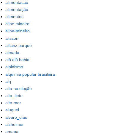
alimentacao
alimentação
alimentos
aline mineiro
aline-mineiro
alisson
allianz parque
almada
alô alô bahia
alpinismo
alquimia popular brasileira
alrj
alta resolução
alto_tiete
alto-mar
aluguel
alvaro_dias
alzheimer
amapa