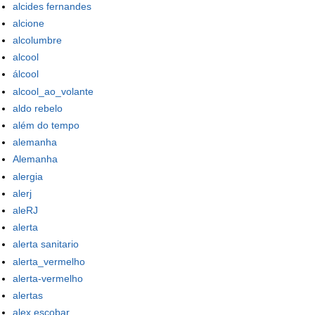
alcides fernandes
alcione
alcolumbre
alcool
álcool
alcool_ao_volante
aldo rebelo
além do tempo
alemanha
Alemanha
alergia
alerj
aleRJ
alerta
alerta sanitario
alerta_vermelho
alerta-vermelho
alertas
alex escobar