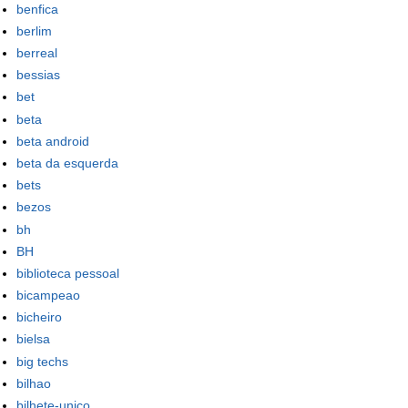
benfica
berlim
berreal
bessias
bet
beta
beta android
beta da esquerda
bets
bezos
bh
BH
biblioteca pessoal
bicampeao
bicheiro
bielsa
big techs
bilhao
bilhete-unico