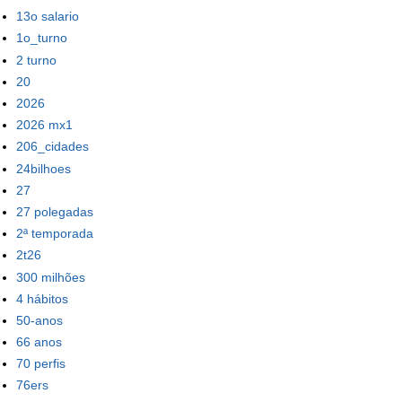
13o salario
1o_turno
2 turno
20
2026
2026 mx1
206_cidades
24bilhoes
27
27 polegadas
2ª temporada
2t26
300 milhões
4 hábitos
50-anos
66 anos
70 perfis
76ers