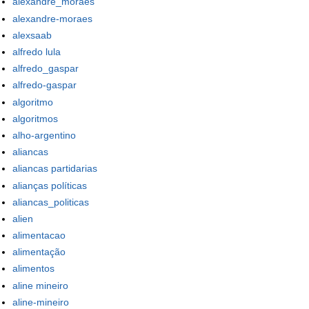
alexandre_moraes
alexandre-moraes
alexsaab
alfredo lula
alfredo_gaspar
alfredo-gaspar
algoritmo
algoritmos
alho-argentino
aliancas
aliancas partidarias
alianças políticas
aliancas_politicas
alien
alimentacao
alimentação
alimentos
aline mineiro
aline-mineiro