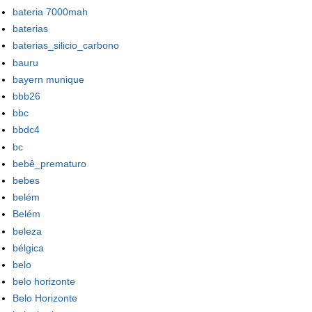
bateria 7000mah
baterias
baterias_silicio_carbono
bauru
bayern munique
bbb26
bbc
bbdc4
bc
bebê_prematuro
bebes
belém
Belém
beleza
bélgica
belo
belo horizonte
Belo Horizonte