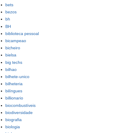
bets
bezos
bh
BH
biblioteca pessoal
bicampeao
bicheiro
bielsa
big techs
bilhao
bilhete-unico
bilheteria
bilíngues
billionario
biocombustíveis
biodiversidade
biografia
biologia