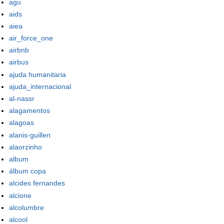
agu
aids
aiea
air_force_one
airbnb
airbus
ajuda humanitaria
ajuda_internacional
al-nassr
alagamentos
alagoas
alanis-guillen
alaorzinho
album
álbum copa
alcides fernandes
alcione
alcolumbre
alcool