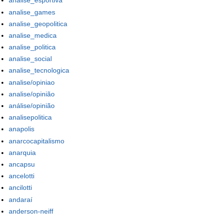
analise_esportiva
analise_games
analise_geopolitica
analise_medica
analise_politica
analise_social
analise_tecnologica
analise/opiniao
analise/opinião
análise/opinião
analisepolitica
anapolis
anarcocapitalismo
anarquia
ancapsu
ancelotti
ancilotti
andaraí
anderson-neiff