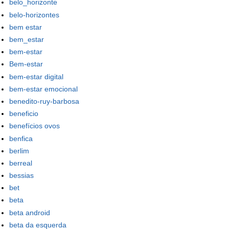
belo_horizonte
belo-horizontes
bem estar
bem_estar
bem-estar
Bem-estar
bem-estar digital
bem-estar emocional
benedito-ruy-barbosa
beneficio
benefícios ovos
benfica
berlim
berreal
bessias
bet
beta
beta android
beta da esquerda