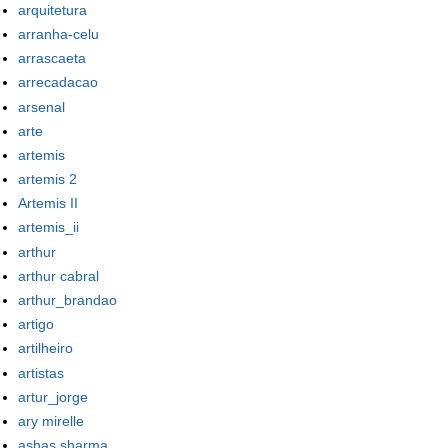
arquitetura
arranha-celu
arrascaeta
arrecadacao
arsenal
arte
artemis
artemis 2
Artemis II
artemis_ii
arthur
arthur cabral
arthur_brandao
artigo
artilheiro
artistas
artur_jorge
ary mirelle
ashas sharma