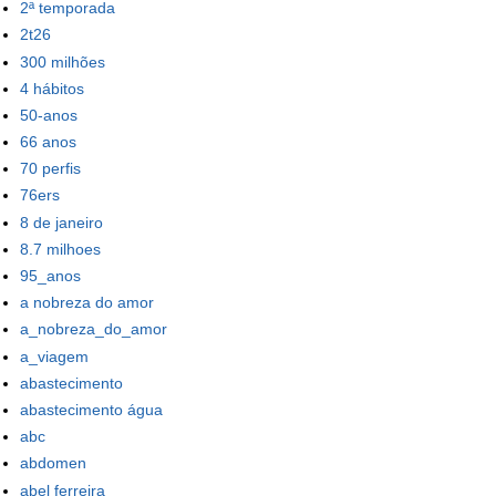
2ª temporada
2t26
300 milhões
4 hábitos
50-anos
66 anos
70 perfis
76ers
8 de janeiro
8.7 milhoes
95_anos
a nobreza do amor
a_nobreza_do_amor
a_viagem
abastecimento
abastecimento água
abc
abdomen
abel ferreira