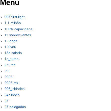
Menu
007 first light
1,1 milhão
100% capacidade
11 sobreviventes
12 anos
120x80
13o salario
1o_turno
2 turno
20
2026
2026 mx1
206_cidades
24bilhoes
27
27 polegadas