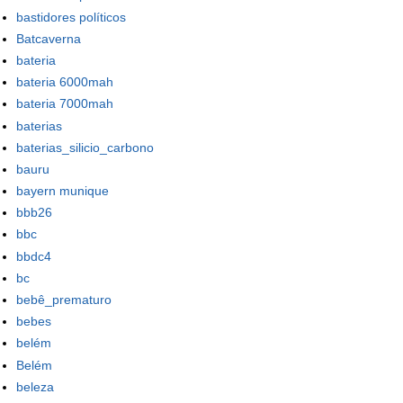
bastidores políticos
Batcaverna
bateria
bateria 6000mah
bateria 7000mah
baterias
baterias_silicio_carbono
bauru
bayern munique
bbb26
bbc
bbdc4
bc
bebê_prematuro
bebes
belém
Belém
beleza