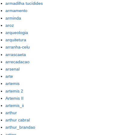
armadilha tucídides
armamento
arminda
aroz
arqueologia
arquitetura
arranha-celu
arrascaeta
arrecadacao
arsenal
arte
artemis
artemis 2
Artemis II
artemis_ii
arthur
arthur cabral
arthur_brandao
artigo