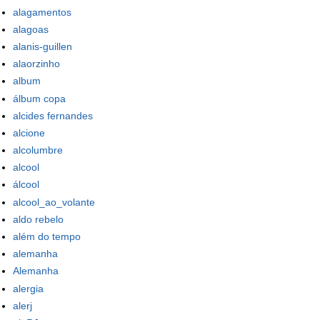
alagamentos
alagoas
alanis-guillen
alaorzinho
album
álbum copa
alcides fernandes
alcione
alcolumbre
alcool
álcool
alcool_ao_volante
aldo rebelo
além do tempo
alemanha
Alemanha
alergia
alerj