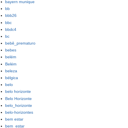
bayern munique
bb
bbb26
bbc
bbdc4
bc
bebê_prematuro
bebes
belém
Belém
beleza
bélgica
belo
belo horizonte
Belo Horizonte
belo_horizonte
belo-horizontes
bem estar
bem_estar