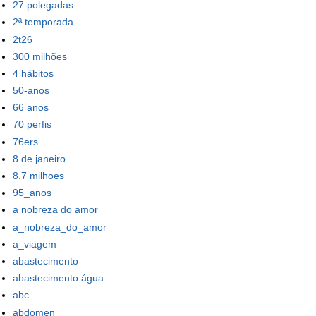
27 polegadas
2ª temporada
2t26
300 milhões
4 hábitos
50-anos
66 anos
70 perfis
76ers
8 de janeiro
8.7 milhoes
95_anos
a nobreza do amor
a_nobreza_do_amor
a_viagem
abastecimento
abastecimento água
abc
abdomen