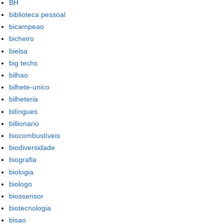
BH
biblioteca pessoal
bicampeao
bicheiro
bielsa
big techs
bilhao
bilhete-unico
bilheteria
bilíngues
billionario
biocombustíveis
biodiversidade
biografia
biologia
biologo
biossensor
biotecnologia
bisao