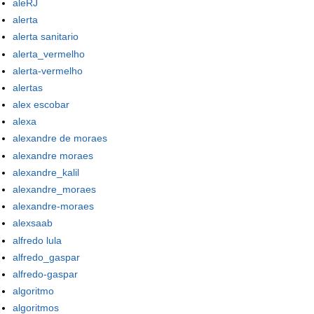
aleRJ
alerta
alerta sanitario
alerta_vermelho
alerta-vermelho
alertas
alex escobar
alexa
alexandre de moraes
alexandre moraes
alexandre_kalil
alexandre_moraes
alexandre-moraes
alexsaab
alfredo lula
alfredo_gaspar
alfredo-gaspar
algoritmo
algoritmos