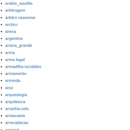
arabia_saudita
arbitragem
árbitro cearense
arctico
arena
argentina
ariana_grande
arma
arma legal
armadilha tucídides
armamento
arminda
aroz
arqueologia
arquitetura
arranha-celu
arrascaeta
arrecadacao
arsenal