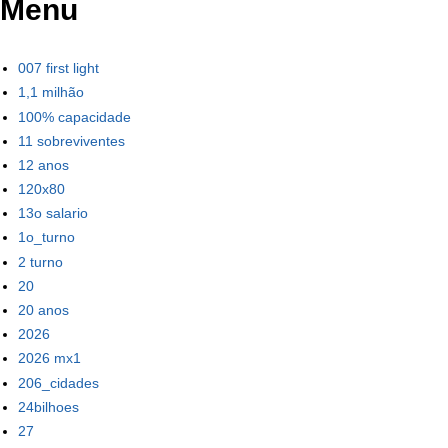
Menu
007 first light
1,1 milhão
100% capacidade
11 sobreviventes
12 anos
120x80
13o salario
1o_turno
2 turno
20
20 anos
2026
2026 mx1
206_cidades
24bilhoes
27