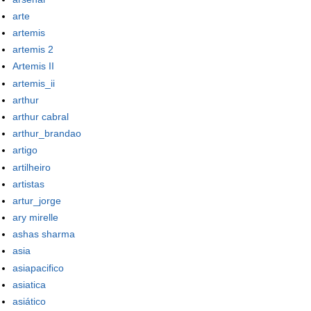
arte
artemis
artemis 2
Artemis II
artemis_ii
arthur
arthur cabral
arthur_brandao
artigo
artilheiro
artistas
artur_jorge
ary mirelle
ashas sharma
asia
asiapacifico
asiatica
asiático