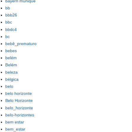
bayern munique
bb
bbb26
bbc
bbdc4
bc
bebê_prematuro
bebes
belém
Belém
beleza
bélgica
belo
belo horizonte
Belo Horizonte
belo_horizonte
belo-horizontes
bem estar
bem_estar