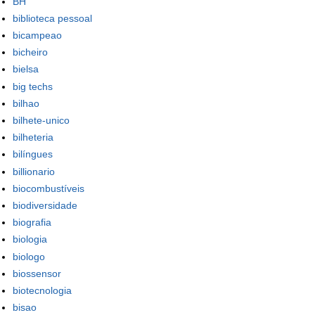
BH
biblioteca pessoal
bicampeao
bicheiro
bielsa
big techs
bilhao
bilhete-unico
bilheteria
bilíngues
billionario
biocombustíveis
biodiversidade
biografia
biologia
biologo
biossensor
biotecnologia
bisao