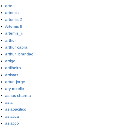
arte
artemis
artemis 2
Artemis II
artemis_ii
arthur
arthur cabral
arthur_brandao
artigo
artilheiro
artistas
artur_jorge
ary mirelle
ashas sharma
asia
asiapacifico
asiatica
asiático