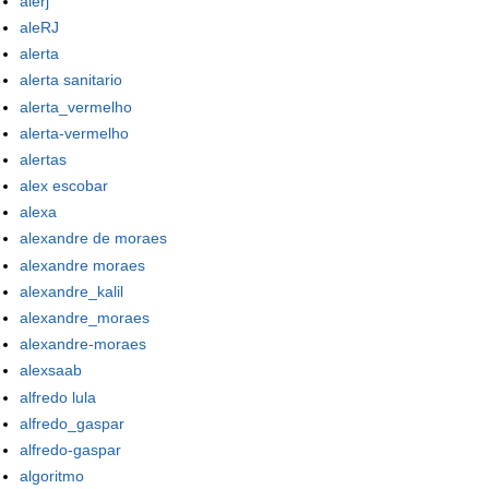
alerj
aleRJ
alerta
alerta sanitario
alerta_vermelho
alerta-vermelho
alertas
alex escobar
alexa
alexandre de moraes
alexandre moraes
alexandre_kalil
alexandre_moraes
alexandre-moraes
alexsaab
alfredo lula
alfredo_gaspar
alfredo-gaspar
algoritmo