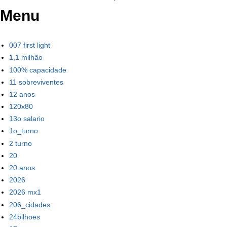
Menu
007 first light
1,1 milhão
100% capacidade
11 sobreviventes
12 anos
120x80
13o salario
1o_turno
2 turno
20
20 anos
2026
2026 mx1
206_cidades
24bilhoes