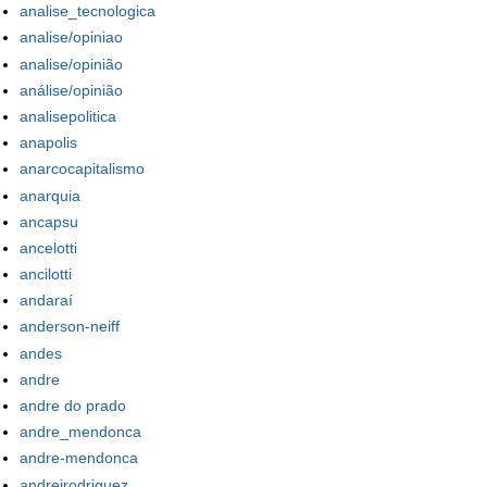
analise_tecnologica
analise/opiniao
analise/opinião
análise/opinião
analisepolitica
anapolis
anarcocapitalismo
anarquia
ancapsu
ancelotti
ancilotti
andaraí
anderson-neiff
andes
andre
andre do prado
andre_mendonca
andre-mendonca
andreirodriguez