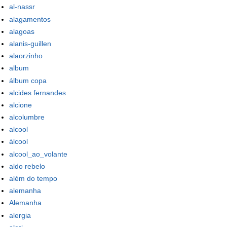
al-nassr
alagamentos
alagoas
alanis-guillen
alaorzinho
album
álbum copa
alcides fernandes
alcione
alcolumbre
alcool
álcool
alcool_ao_volante
aldo rebelo
além do tempo
alemanha
Alemanha
alergia