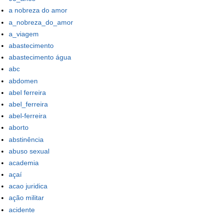
a nobreza do amor
a_nobreza_do_amor
a_viagem
abastecimento
abastecimento água
abc
abdomen
abel ferreira
abel_ferreira
abel-ferreira
aborto
abstinência
abuso sexual
academia
açaí
acao juridica
ação militar
acidente