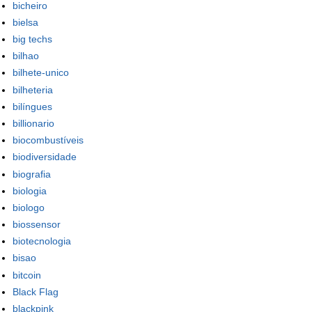
bicheiro
bielsa
big techs
bilhao
bilhete-unico
bilheteria
bilíngues
billionario
biocombustíveis
biodiversidade
biografia
biologia
biologo
biossensor
biotecnologia
bisao
bitcoin
Black Flag
blackpink