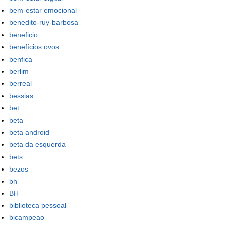
bem-estar emocional
benedito-ruy-barbosa
beneficio
benefícios ovos
benfica
berlim
berreal
bessias
bet
beta
beta android
beta da esquerda
bets
bezos
bh
BH
biblioteca pessoal
bicampeao