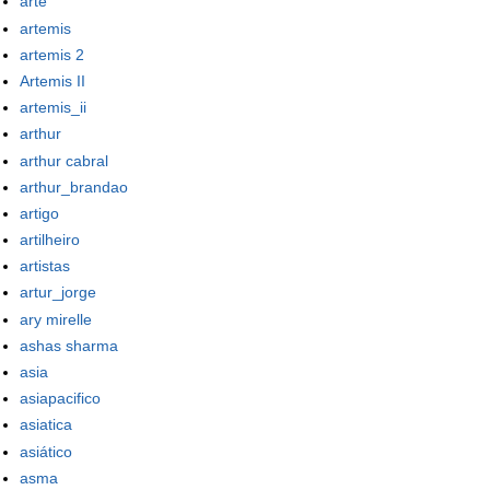
arte
artemis
artemis 2
Artemis II
artemis_ii
arthur
arthur cabral
arthur_brandao
artigo
artilheiro
artistas
artur_jorge
ary mirelle
ashas sharma
asia
asiapacifico
asiatica
asiático
asma