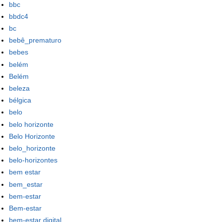
bbc
bbdc4
bc
bebê_prematuro
bebes
belém
Belém
beleza
bélgica
belo
belo horizonte
Belo Horizonte
belo_horizonte
belo-horizontes
bem estar
bem_estar
bem-estar
Bem-estar
bem-estar digital