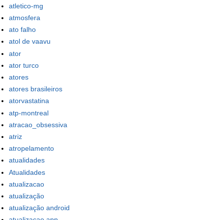
atletico-mg
atmosfera
ato falho
atol de vaavu
ator
ator turco
atores
atores brasileiros
atorvastatina
atp-montreal
atracao_obsessiva
atriz
atropelamento
atualidades
Atualidades
atualizacao
atualização
atualização android
atualizacao app