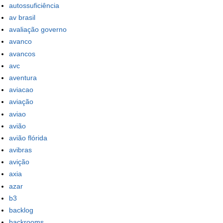
autossuficiência
av brasil
avaliação governo
avanco
avancos
avc
aventura
aviacao
aviação
aviao
avião
avião flórida
avibras
avição
axia
azar
b3
backlog
backrooms