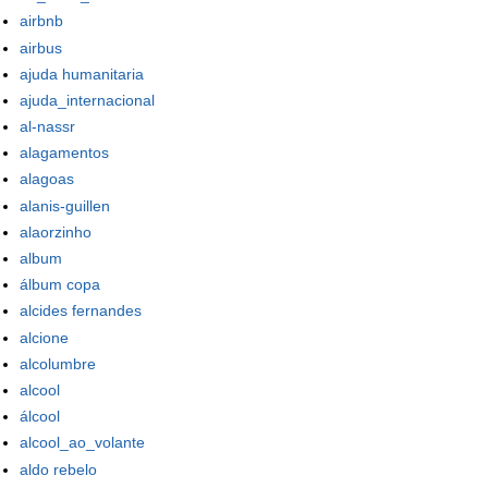
airbnb
airbus
ajuda humanitaria
ajuda_internacional
al-nassr
alagamentos
alagoas
alanis-guillen
alaorzinho
album
álbum copa
alcides fernandes
alcione
alcolumbre
alcool
álcool
alcool_ao_volante
aldo rebelo